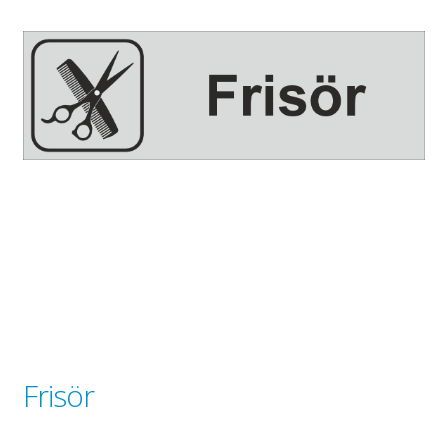
Gravyr till industrin
Gravyr namnskyltar, plaketter mm
Ljus/LED/Profilskyltar
Stolpskyltar och pyloner i Skåne
Skyltsystem
Smidesskyltar, gjutna skyltar
Standardskyltar
Taktila skyltar
Tillgänglighet, kontrastmarkeringar
Visitkort, flyers, reklamblad
Om oss
Expand
Frisör
underm
Tjänster