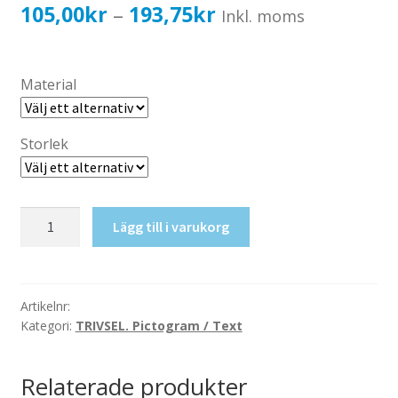
Katalog standardskyltar
Prisintervall:
105,00
kr
193,75
kr
–
Inkl. moms
Köpvillkor Webbshop
105,00kr84,00kr
Sekretess/cookiespolicy; GDPR
till
Material
Kontakt
193,75kr155,00kr
Webbshop
Storlek
Frisör
Lägg till i varukorg
mängd
Artikelnr:
Kategori:
TRIVSEL. Pictogram / Text
Relaterade produkter