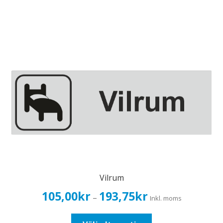
produkten
har
flera
varianter.
De
olika
alternativen
kan
väljas
på
produktsidan
Vilrum
Prisintervall:
105,00
kr
193,75
kr
–
Inkl. moms
105,00kr84,00kr
till
Den