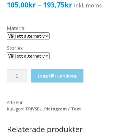
Katalog standardskyltar
Prisintervall:
105,00
kr
193,75
kr
–
Inkl. moms
Köpvillkor Webbshop
105,00kr84,00kr
Sekretess/cookiespolicy; GDPR
till
Material
Kontakt
193,75kr155,00kr
Webbshop
Storlek
Gasbehållare
Lägg till i varukorg
mängd
Artikelnr:
Kategori:
TRIVSEL. Pictogram / Text
Relaterade produkter