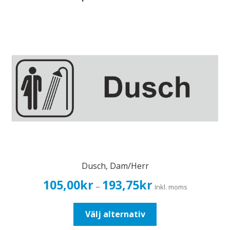
Dusch, Dam/Herr
Prisintervall:
105,00
kr
193,75
kr
–
Inkl. moms
105,00kr84,00kr
till
Den
Välj alternativ
193,75kr155,00kr
här