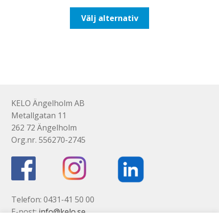
till
Den
Välj alternativ
193,75kr155,00kr
här
produkten
har
flera
varianter.
De
olika
KELO Ängelholm AB
alternativen
Metallgatan 11
kan
262 72 Ängelholm
väljas
Org.nr. 556270-2745
på
produktsidan
Telefon: 0431-41 50 00
E-post:
info@kelo.se