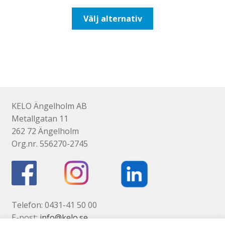
till
Den
Välj alternativ
116,25kr93,00kr
här
produkten
har
flera
varianter.
De
olika
KELO Ängelholm AB
alternativen
Metallgatan 11
kan
262 72 Ängelholm
väljas
Org.nr. 556270-2745
på
produktsidan
Telefon: 0431-41 50 00
E-post:
info@kelo.se