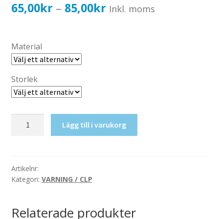
Katalog standardskyltar
Prisintervall:
65,00
kr
85,00
kr
–
Inkl. moms
Köpvillkor Webbshop
65,00kr52,00kr
Sekretess/cookiespolicy; GDPR
till
Material
Kontakt
85,00kr68,00kr
Webbshop
Storlek
Giftiga
Lägg till i varukorg
ämnen
mängd
Artikelnr:
Kategori:
VARNING / CLP
Relaterade produkter