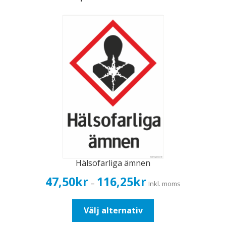
Hälsofarliga ämnen
Prisintervall:
47,50
kr
116,25
kr
–
Inkl. moms
47,50kr38,00kr
till
Den
Välj alternativ
116,25kr93,00kr
här