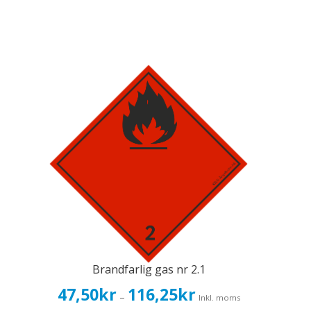
Brandfarlig gas nr 2.1
Prisintervall:
47,50
kr
116,25
kr
–
Inkl. moms
47,50kr38,00kr