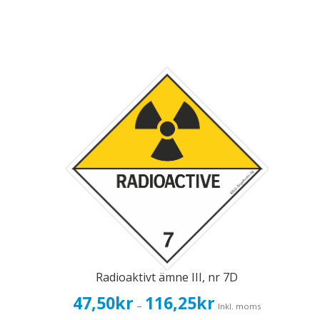
Radioaktivt ämne III, nr 7D
Prisintervall:
47,50
kr
116,25
kr
–
Inkl. moms
47,50kr38,00kr