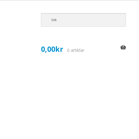
0,00
kr
0 artiklar