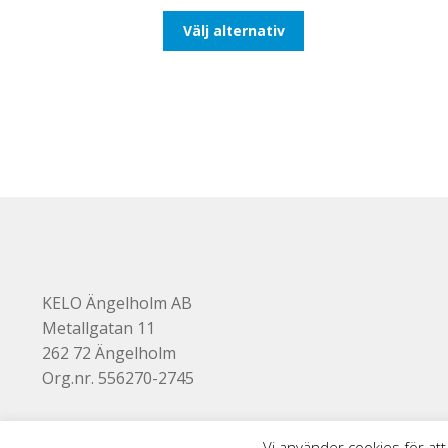
till
Den
Välj alternativ
116,25kr93,00kr
här
produkten
har
flera
varianter.
De
olika
alternativen
kan
väljas
på
produktsidan
KELO Ängelholm AB
Metallgatan 11
262 72 Ängelholm
Org.nr. 556270-2745
Vi använder cookies för att