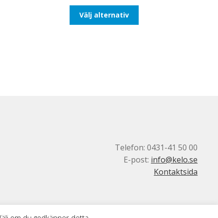
till
Den
Välj alternativ
116,25kr93,00kr
här
produkten
har
flera
varianter.
De
olika
alternativen
kan
väljas
på
produktsidan
Telefon: 0431-41 50 00
E-post:
info@kelo.se
Kontaktsida
 Välj om du godkänner detta.