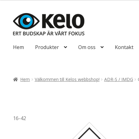
till
116,25kr93,00
Hoppa
Hoppa
till
till
navigering
innehåll
Hem
Produkter
Om oss
Kontakt
Hem
Välkommen till Kelos webbshop!
ADR-S / IMDG
16-42