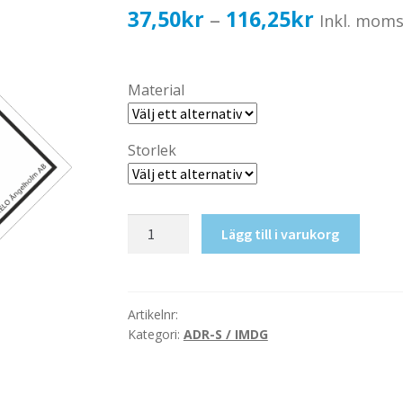
Prisinterv
37,50
kr
116,25
kr
–
Inkl. mom
37,50kr3
till
Material
116,25kr
Storlek
Giftigt
Lägg till i varukorg
ämne
mängd
Artikelnr:
Kategori:
ADR-S / IMDG