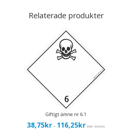
Relaterade produkter
Giftigt ämne nr 6.1
Prisintervall:
38,75
kr
116,25
kr
–
Inkl. moms
38,75kr31,00kr