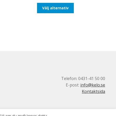
till
Den
Välj alternativ
116,25kr93,00kr
här
produkten
har
flera
varianter.
De
olika
alternativen
kan
väljas
på
produktsidan
Telefon: 0431-41 50 00
E-post:
info@kelo.se
Kontaktsida
 Välj om du godkänner detta.