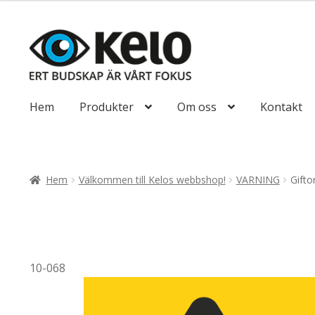
till
116,25kr93,00
Hoppa
Hoppa
till
till
navigering
innehåll
Hem
Produkter
Om oss
Kontakt
Hem
Välkommen till Kelos webbshop!
VARNING
Gifto
10-068