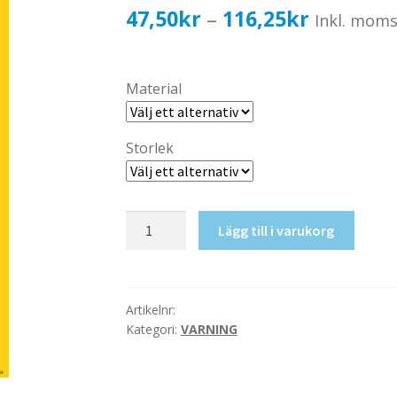
Prisinterv
47,50
kr
116,25
kr
–
Inkl. mom
47,50kr3
till
Material
116,25kr
Storlek
Giftormar
Lägg till i varukorg
mängd
Artikelnr:
Kategori:
VARNING