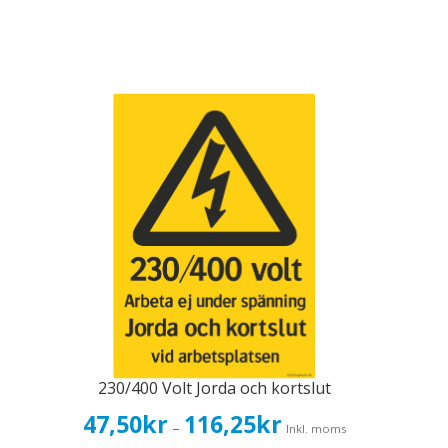
230/400 Volt Jorda och kortslut
Prisintervall:
47,50
kr
116,25
kr
–
Inkl. moms
47,50kr38,00kr