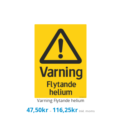
Varning Flytande helium
Prisintervall:
47,50
kr
116,25
kr
–
Inkl. moms
47,50kr38,00kr