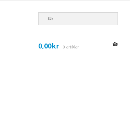
0,00
kr
0 artiklar