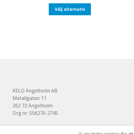
till
Den
Välj alternativ
116,25kr93,00kr
här
produkten
har
flera
varianter.
De
olika
alternativen
kan
väljas
på
produktsidan
KELO Ängelholm AB
Metallgatan 11
262 72 Ängelholm
Org.nr. 556270-2745
Vi använder cookies för att