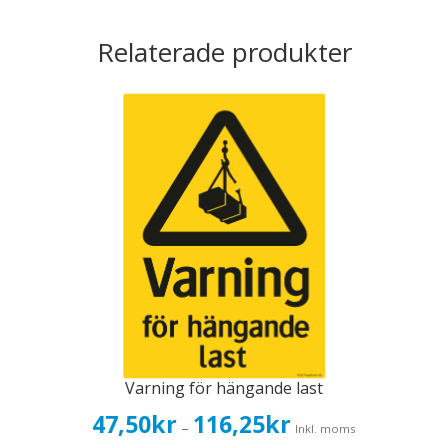
Relaterade produkter
Varning för hängande last
Prisintervall:
47,50
kr
116,25
kr
–
Inkl. moms
47,50kr38,00kr