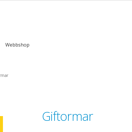
kr
Webbshop
rmar
Giftormar