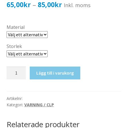
Katalog standardskyltar
Prisintervall:
65,00
kr
85,00
kr
–
Inkl. moms
Köpvillkor Webbshop
65,00kr52,00kr
Sekretess/cookiespolicy; GDPR
till
Material
Kontakt
85,00kr68,00kr
Webbshop
Storlek
Hälsofarliga
Lägg till i varukorg
produkter
mängd
Artikelnr:
Kategori:
VARNING / CLP
Relaterade produkter