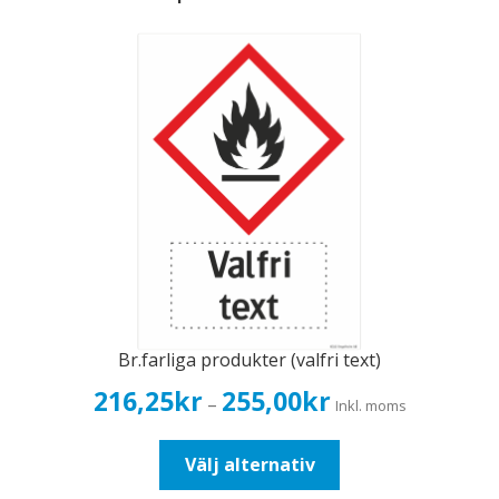
Br.farliga produkter (valfri text)
Prisintervall:
216,25
kr
255,00
kr
–
Inkl. moms
216,25kr173,00kr
till
Den
Välj alternativ
255,00kr204,00kr
här