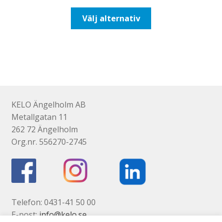
till
Den
Välj alternativ
116,25kr93,00kr
här
produkten
har
flera
varianter.
De
olika
KELO Ängelholm AB
alternativen
Metallgatan 11
kan
262 72 Ängelholm
väljas
Org.nr. 556270-2745
på
produktsidan
Telefon: 0431-41 50 00
E-post:
info@kelo.se