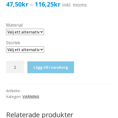
Katalog standardskyltar
Prisintervall:
47,50
kr
116,25
kr
–
Inkl. moms
Köpvillkor Webbshop
47,50kr38,00kr
Sekretess/cookiespolicy; GDPR
till
Material
Kontakt
116,25kr93,00kr
Webbshop
Storlek
Het
Lägg till i varukorg
yta
mängd
Artikelnr:
Kategori:
VARNING
Relaterade produkter