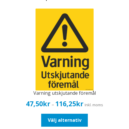
Varning utskjutande föremål
Prisintervall:
47,50
kr
116,25
kr
–
Inkl. moms
47,50kr38,00kr
till
Den
Välj alternativ
116,25kr93,00kr
här