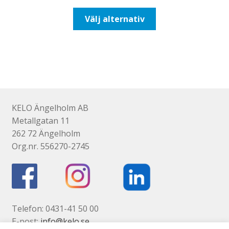
till
Den
Välj alternativ
116,25kr93,00kr
här
produkten
har
flera
varianter.
De
olika
KELO Ängelholm AB
alternativen
Metallgatan 11
kan
262 72 Ängelholm
väljas
Org.nr. 556270-2745
på
produktsidan
Telefon: 0431-41 50 00
E-post:
info@kelo.se