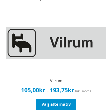
Vilrum
Prisintervall:
105,00
kr
193,75
kr
–
Inkl. moms
105,00kr84,00kr
till
Den
Välj alternativ
193,75kr155,00kr
här