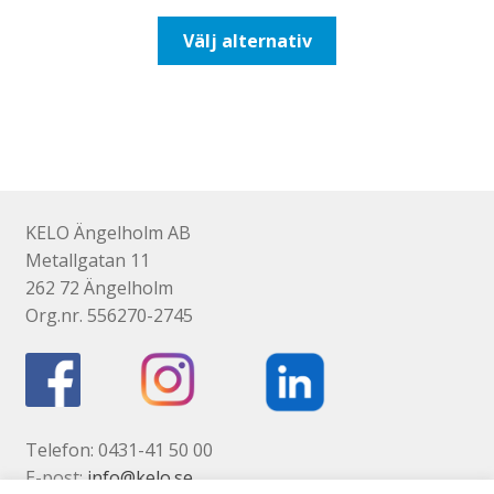
till
Den
Välj alternativ
193,75kr155,00kr
här
produkten
har
flera
varianter.
De
olika
KELO Ängelholm AB
alternativen
Metallgatan 11
kan
262 72 Ängelholm
väljas
Org.nr. 556270-2745
på
produktsidan
Telefon: 0431-41 50 00
E-post:
info@kelo.se