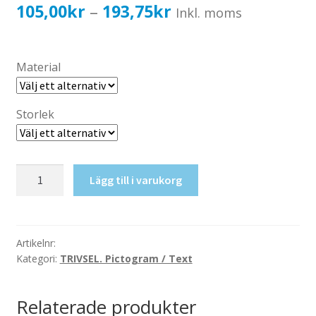
Katalog standardskyltar
Prisintervall:
105,00
kr
193,75
kr
–
Inkl. moms
Köpvillkor Webbshop
105,00kr84,00kr
Sekretess/cookiespolicy; GDPR
till
Material
Kontakt
193,75kr155,00kr
Webbshop
Storlek
Höger
Lägg till i varukorg
mängd
Artikelnr:
Kategori:
TRIVSEL. Pictogram / Text
Relaterade produkter