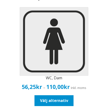
WC, Dam
Prisintervall:
56,25
kr
110,00
kr
–
Inkl. moms
56,25kr45,00kr
till
Den
Välj alternativ
110,00kr88,00kr
här