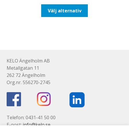
till
Den
Välj alternativ
110,00kr88,00kr
här
produkten
har
flera
varianter.
De
olika
KELO Ängelholm AB
alternativen
Metallgatan 11
kan
262 72 Ängelholm
väljas
Org.nr. 556270-2745
på
produktsidan
Telefon: 0431-41 50 00
E-post:
info@kelo.se