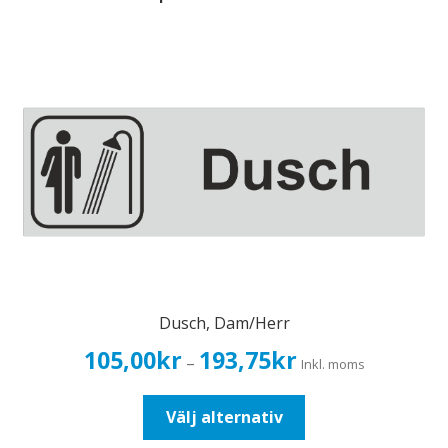
Dusch, Dam/Herr
Prisintervall:
105,00
kr
193,75
kr
–
Inkl. moms
105,00kr84,00kr
till
Den
Välj alternativ
193,75kr155,00kr
här