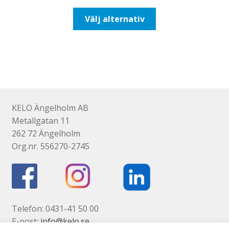
till
Den
Välj alternativ
193,75kr155,00kr
här
produkten
har
flera
varianter.
De
olika
KELO Ängelholm AB
alternativen
Metallgatan 11
kan
262 72 Ängelholm
väljas
Org.nr. 556270-2745
på
produktsidan
Telefon: 0431-41 50 00
E-post:
info@kelo.se