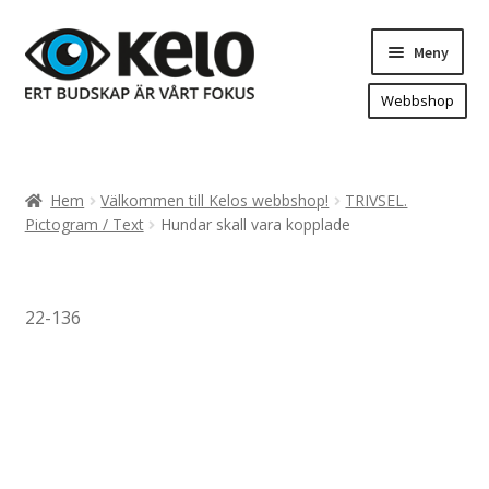
Hoppa
Hoppa
Meny
till
till
navigering
innehåll
Webbshop
Hem
Produkter
Expand
Hem
Välkommen till Kelos webbshop!
TRIVSEL.
underm
Arenareklam
Pictogram / Text
Hundar skall vara kopplade
Bygg/hänvisning och områdeskartor
Dekaler och magnetskyltar
22-136
Fasadskyltar
Flaggor, Roll-ups mm.
Fordonsdekor
Frigolit och akrylskyltar
Fönsterdekor, dekor, sol-säkerhetsfilm