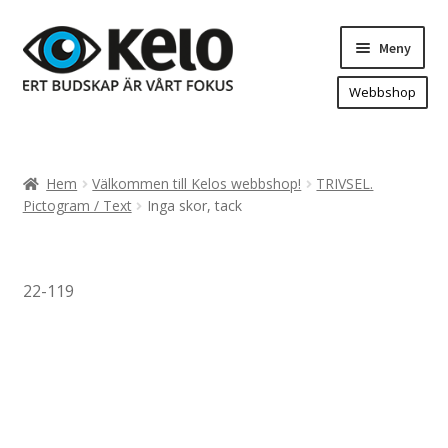
Hoppa
Hoppa
Meny
till
till
navigering
innehåll
Webbshop
Hem
Produkter
Expand
Hem
Välkommen till Kelos webbshop!
TRIVSEL.
underm
Arenareklam
Pictogram / Text
Inga skor, tack
Bygg/hänvisning och områdeskartor
Dekaler och magnetskyltar
22-119
Fasadskyltar
Flaggor, Roll-ups mm.
Fordonsdekor
Frigolit och akrylskyltar
Fönsterdekor, dekor, sol-säkerhetsfilm