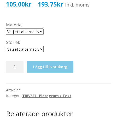
Katalog standardskyltar
Prisintervall:
105,00
kr
193,75
kr
–
Inkl. moms
Köpvillkor Webbshop
105,00kr84,00kr
Sekretess/cookiespolicy; GDPR
till
Material
Kontakt
193,75kr155,00kr
Webbshop
Storlek
Inga
Lägg till i varukorg
skor,
tack
mängd
Artikelnr:
Kategori:
TRIVSEL. Pictogram / Text
Relaterade produkter