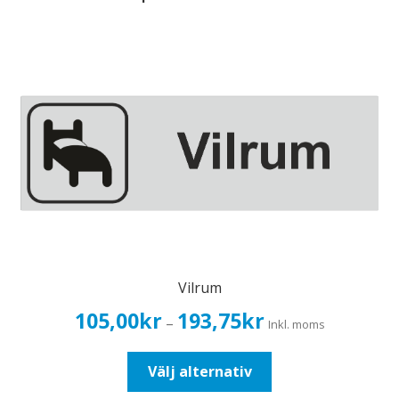
Vilrum
Prisintervall:
105,00
kr
193,75
kr
–
Inkl. moms
105,00kr84,00kr
till
Den
Välj alternativ
193,75kr155,00kr
här