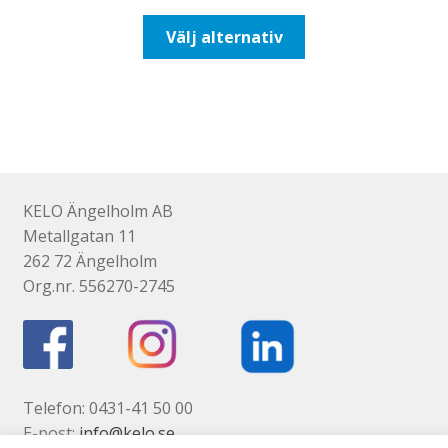
till
Den
Välj alternativ
193,75kr155,00kr
här
produkten
har
flera
varianter.
De
olika
KELO Ängelholm AB
alternativen
Metallgatan 11
kan
262 72 Ängelholm
väljas
Org.nr. 556270-2745
på
produktsidan
Telefon: 0431-41 50 00
E-post:
info@kelo.se