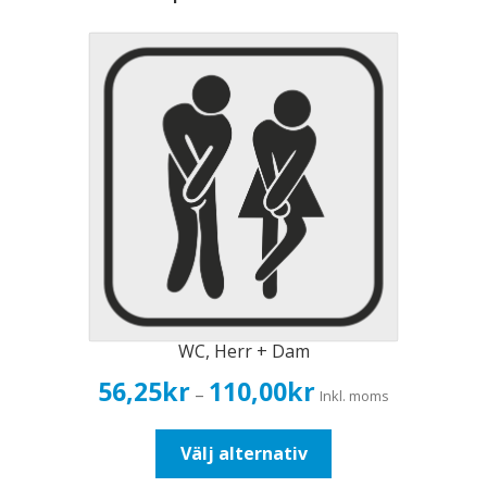
WC, Herr + Dam
Prisintervall:
56,25
kr
110,00
kr
–
Inkl. moms
56,25kr45,00kr
till
Den
Välj alternativ
110,00kr88,00kr
här