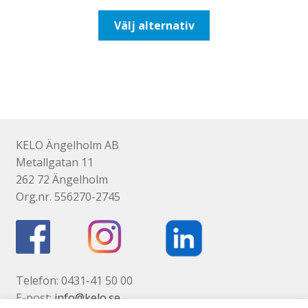
till
Den
Välj alternativ
110,00kr88,00kr
här
produkten
har
flera
varianter.
De
olika
KELO Ängelholm AB
alternativen
Metallgatan 11
kan
262 72 Ängelholm
väljas
Org.nr. 556270-2745
på
produktsidan
Telefon: 0431-41 50 00
E-post:
info@kelo.se