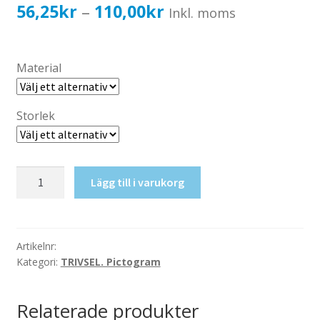
Katalog standardskyltar
Prisintervall:
56,25
kr
110,00
kr
–
Inkl. moms
Köpvillkor Webbshop
56,25kr45,00kr
Sekretess/cookiespolicy; GDPR
till
Material
Kontakt
110,00kr88,00kr
Webbshop
Storlek
Kameraförbud
Lägg till i varukorg
mängd
Artikelnr:
Kategori:
TRIVSEL. Pictogram
Relaterade produkter