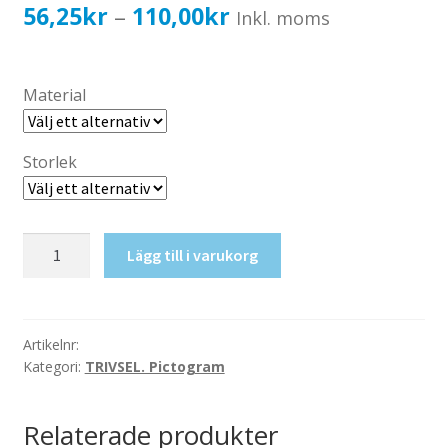
Katalog standardskyltar
Prisintervall:
56,25
kr
110,00
kr
–
Inkl. moms
Köpvillkor Webbshop
56,25kr45,00kr
Sekretess/cookiespolicy; GDPR
till
Material
Kontakt
110,00kr88,00kr
Webbshop
Storlek
Kemi
Lägg till i varukorg
mängd
Artikelnr:
Kategori:
TRIVSEL. Pictogram
Relaterade produkter