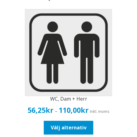
WC, Dam + Herr
Prisintervall:
56,25
kr
110,00
kr
–
Inkl. moms
56,25kr45,00kr
till
Den
Välj alternativ
110,00kr88,00kr
här