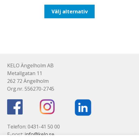
till
Den
Välj alternativ
110,00kr88,00kr
här
produkten
har
flera
varianter.
De
olika
KELO Ängelholm AB
alternativen
Metallgatan 11
kan
262 72 Ängelholm
väljas
Org.nr. 556270-2745
på
produktsidan
Telefon: 0431-41 50 00
E-post:
info@kelo.se