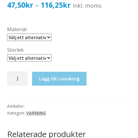
Katalog standardskyltar
Prisintervall:
47,50
kr
116,25
kr
–
Inkl. moms
Köpvillkor Webbshop
47,50kr38,00kr
Sekretess/cookiespolicy; GDPR
till
Material
Kontakt
116,25kr93,00kr
Webbshop
Storlek
Klämrisk
Lägg till i varukorg
mängd
Artikelnr:
Kategori:
VARNING
Relaterade produkter