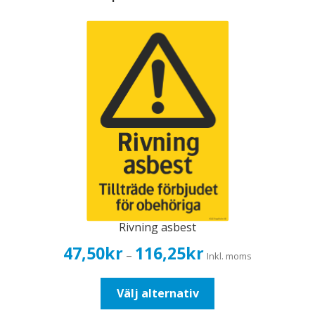
Rivning asbest
Prisintervall:
47,50
kr
116,25
kr
–
Inkl. moms
47,50kr38,00kr
till
Den
Välj alternativ
116,25kr93,00kr
här