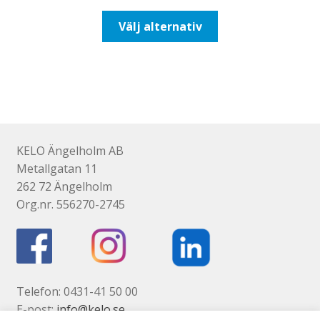
till
Den
Välj alternativ
116,25kr93,00kr
här
produkten
har
flera
varianter.
De
olika
KELO Ängelholm AB
alternativen
Metallgatan 11
kan
262 72 Ängelholm
väljas
Org.nr. 556270-2745
på
produktsidan
Telefon: 0431-41 50 00
E-post:
info@kelo.se