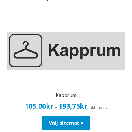
Kapprum
Prisintervall:
105,00
kr
193,75
kr
–
Inkl. moms
105,00kr84,00kr
till
Den
Välj alternativ
193,75kr155,00kr
här