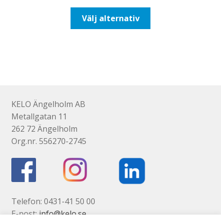
till
Den
Välj alternativ
193,75kr155,00kr
här
produkten
har
flera
varianter.
De
olika
KELO Ängelholm AB
alternativen
Metallgatan 11
kan
262 72 Ängelholm
väljas
Org.nr. 556270-2745
på
produktsidan
Telefon: 0431-41 50 00
E-post:
info@kelo.se