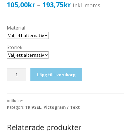
Katalog standardskyltar
Prisintervall:
105,00
kr
193,75
kr
–
Inkl. moms
Köpvillkor Webbshop
105,00kr84,00kr
Sekretess/cookiespolicy; GDPR
till
Material
Kontakt
193,75kr155,00kr
Webbshop
Storlek
Kontor
Lägg till i varukorg
mängd
Artikelnr:
Kategori:
TRIVSEL. Pictogram / Text
Relaterade produkter