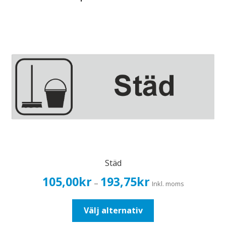
Städ
Prisintervall:
105,00
kr
193,75
kr
–
Inkl. moms
105,00kr84,00kr
till
Den
Välj alternativ
193,75kr155,00kr
här