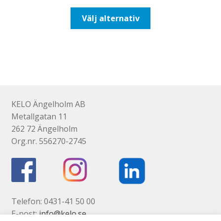
till
Den
Välj alternativ
193,75kr155,00kr
här
produkten
har
flera
varianter.
De
olika
KELO Ängelholm AB
alternativen
Metallgatan 11
kan
262 72 Ängelholm
väljas
Org.nr. 556270-2745
på
produktsidan
Telefon: 0431-41 50 00
E-post:
info@kelo.se