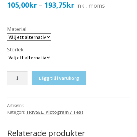
Katalog standardskyltar
Prisintervall:
105,00
kr
193,75
kr
–
Inkl. moms
Köpvillkor Webbshop
105,00kr84,00kr
Sekretess/cookiespolicy; GDPR
till
Material
Kontakt
193,75kr155,00kr
Webbshop
Storlek
Laddning
Lägg till i varukorg
mängd
Artikelnr:
Kategori:
TRIVSEL. Pictogram / Text
Relaterade produkter