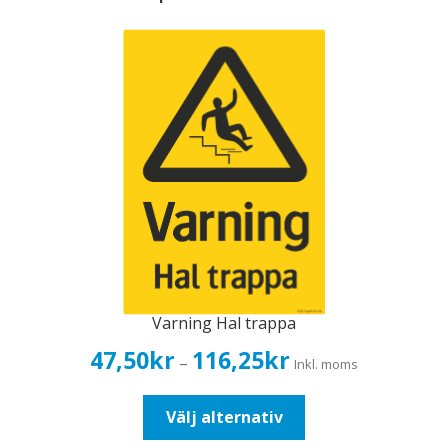
Varning Hal trappa
Prisintervall:
47,50
kr
116,25
kr
–
Inkl. moms
47,50kr38,00kr
till
Den
Välj alternativ
116,25kr93,00kr
här