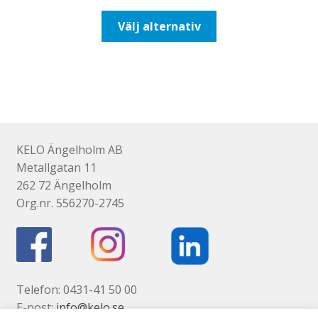
till
Den
Välj alternativ
116,25kr93,00kr
här
produkten
har
flera
varianter.
De
olika
KELO Ängelholm AB
alternativen
Metallgatan 11
kan
262 72 Ängelholm
väljas
Org.nr. 556270-2745
på
produktsidan
Telefon: 0431-41 50 00
E-post:
info@kelo.se