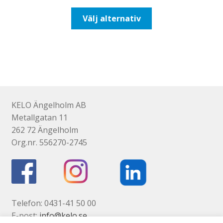
till
Den
Välj alternativ
116,25kr93,00kr
här
produkten
har
flera
varianter.
De
olika
KELO Ängelholm AB
alternativen
Metallgatan 11
kan
262 72 Ängelholm
väljas
Org.nr. 556270-2745
på
produktsidan
Telefon: 0431-41 50 00
E-post:
info@kelo.se