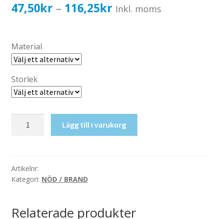
Katalog standardskyltar
Prisintervall:
47,50
kr
116,25
kr
–
Inkl. moms
Köpvillkor Webbshop
47,50kr38,00kr
Sekretess/cookiespolicy; GDPR
till
Material
Kontakt
116,25kr93,00kr
Webbshop
Storlek
Larmknapp
Lägg till i varukorg
mängd
Artikelnr:
Kategori:
NÖD / BRAND
Relaterade produkter