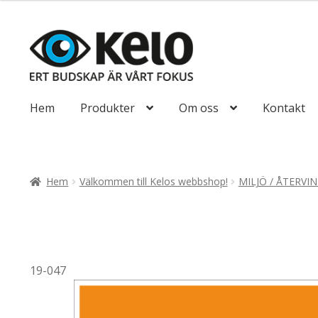
till
93,75kr75,00kr
Hoppa
Hoppa
till
till
navigering
innehåll
Hem
Produkter
Om oss
Kontakt
Hem
Välkommen till Kelos webbshop!
MILJÖ / ÅTERVI
19-047