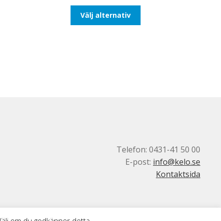
till
Den
Välj alternativ
93,75kr75,00kr
här
produkten
har
flera
varianter.
De
olika
alternativen
kan
väljas
på
produktsidan
Telefon: 0431-41 50 00
E-post:
info@kelo.se
Kontaktsida
 Välj om du godkänner detta.