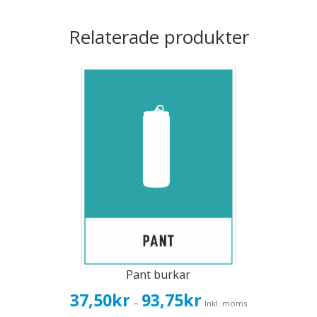
Relaterade produkter
Pant burkar
Prisintervall:
37,50
kr
93,75
kr
–
Inkl. moms
37,50kr30,00kr