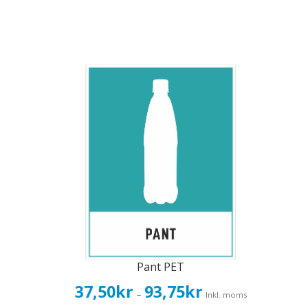
Pant PET
Prisintervall:
37,50
kr
93,75
kr
–
Inkl. moms
37,50kr30,00kr