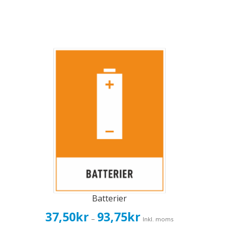
Batterier
Prisintervall:
37,50
kr
93,75
kr
–
Inkl. moms
37,50kr30,00kr