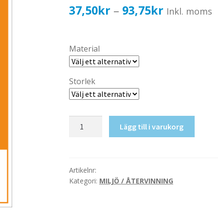
Prisinterval
37,50
kr
93,75
kr
–
Inkl. moms
37,50kr30,
till
Material
93,75kr75,
Storlek
Litiumbatterier
Lägg till i varukorg
mängd
Artikelnr:
Kategori:
MILJÖ / ÅTERVINNING