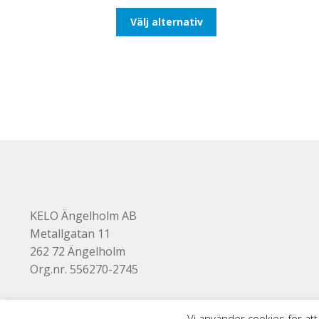
till
Den
Välj alternativ
93,75kr75,00kr
här
produkten
har
flera
varianter.
De
olika
alternativen
kan
väljas
på
produktsidan
KELO Ängelholm AB
Metallgatan 11
262 72 Ängelholm
Org.nr. 556270-2745
Vi använder cookies för att