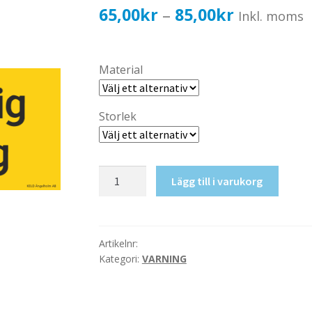
Prisinterval
65,00
kr
85,00
kr
–
Inkl. moms
65,00kr52,
till
Material
85,00kr68,
Storlek
Livsfarlig
Lägg till i varukorg
ledning
mängd
Artikelnr:
Kategori:
VARNING