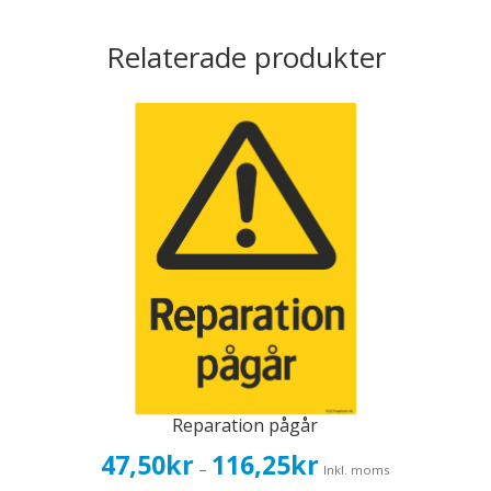
Relaterade produkter
Reparation pågår
Prisintervall:
47,50
kr
116,25
kr
–
Inkl. moms
47,50kr38,00kr