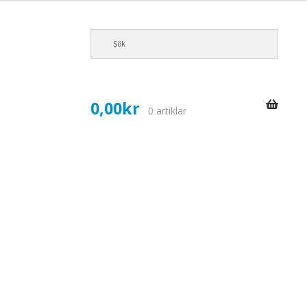
0,00
kr
0 artiklar