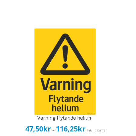
Varning Flytande helium
Prisintervall:
47,50
kr
116,25
kr
–
Inkl. moms
47,50kr38,00kr