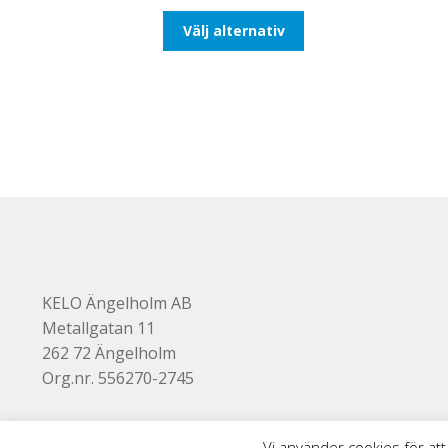
till
Den
Välj alternativ
116,25kr93,00kr
här
produkten
har
flera
varianter.
De
olika
alternativen
kan
väljas
på
produktsidan
KELO Ängelholm AB
Metallgatan 11
262 72 Ängelholm
Org.nr. 556270-2745
Vi använder cookies för att