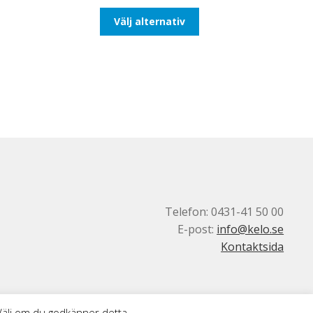
till
Den
Välj alternativ
116,25kr93,00kr
här
produkten
har
flera
varianter.
De
olika
alternativen
kan
väljas
på
produktsidan
Telefon: 0431-41 50 00
E-post:
info@kelo.se
Kontaktsida
 Välj om du godkänner detta.