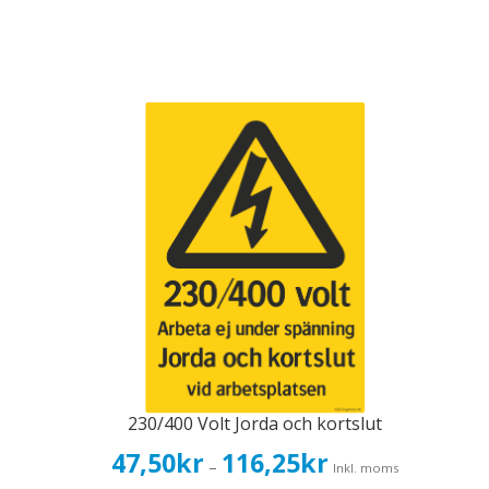
230/400 Volt Jorda och kortslut
Prisintervall:
47,50
kr
116,25
kr
–
Inkl. moms
47,50kr38,00kr