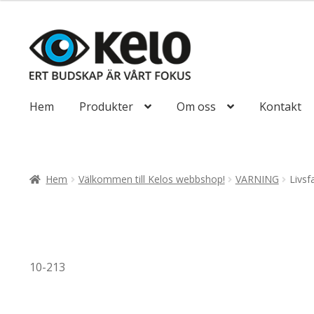
till
85,00kr68,00kr
Hoppa
Hoppa
till
till
navigering
innehåll
Hem
Produkter
Om oss
Kontakt
Hem
Välkommen till Kelos webbshop!
VARNING
Livsf
10-213