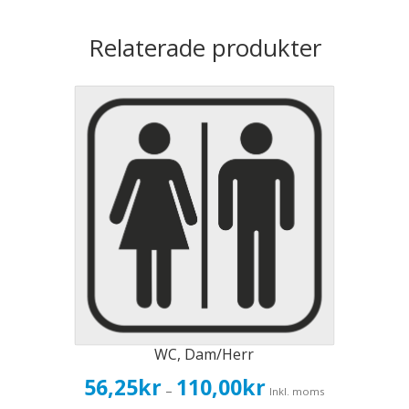
Relaterade produkter
WC, Dam/Herr
Prisintervall:
56,25
kr
110,00
kr
–
Inkl. moms
56,25kr45,00kr