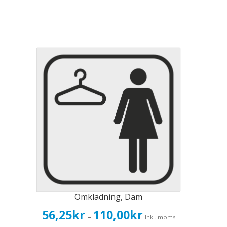
Omklädning, Dam
Prisintervall:
56,25
kr
110,00
kr
–
Inkl. moms
56,25kr45,00kr