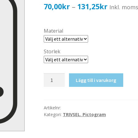
Prisinterv
70,00
kr
131,25
kr
–
Inkl. mom
70,00kr5
till
Material
131,25kr
Storlek
Löpband
Lägg till i varukorg
Dam
mängd
Artikelnr:
Kategori:
TRIVSEL. Pictogram