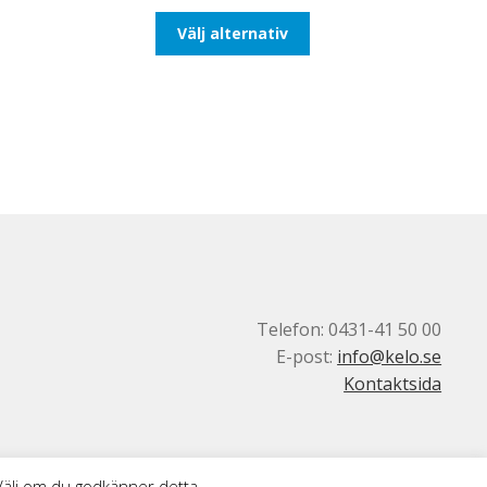
till
Den
Välj alternativ
110,00kr88,00kr
här
produkten
har
flera
varianter.
De
olika
alternativen
kan
väljas
på
produktsidan
Telefon: 0431-41 50 00
E-post:
info@kelo.se
Kontaktsida
 Välj om du godkänner detta.