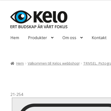
till
131,25kr105,0
Hoppa
Hoppa
till
till
navigering
innehåll
Hem
Produkter
Om oss
Kontakt
Hem
Välkommen till Kelos webbshop!
TRIVSEL. Pictog
21-254