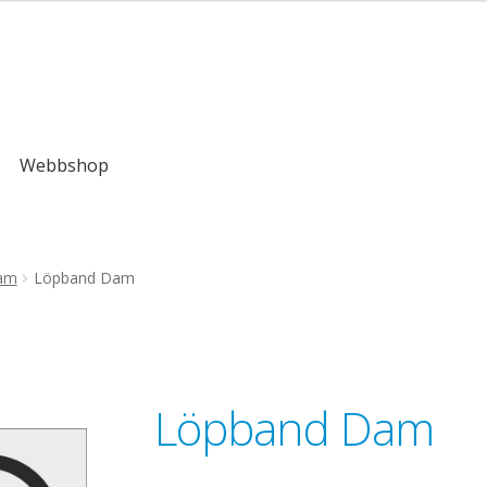
0kr
Webbshop
ram
Löpband Dam
Löpband Dam