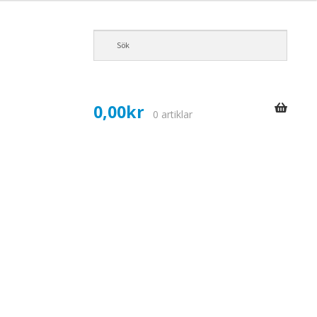
0,00
kr
0 artiklar