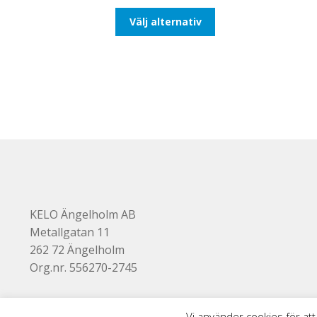
till
Den
Välj alternativ
110,00kr88,00kr
här
produkten
har
flera
varianter.
De
olika
alternativen
kan
väljas
på
produktsidan
KELO Ängelholm AB
Metallgatan 11
262 72 Ängelholm
Org.nr. 556270-2745
Vi använder cookies för att