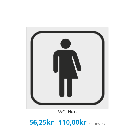
WC, Hen
Prisintervall:
56,25
kr
110,00
kr
–
Inkl. moms
56,25kr45,00kr