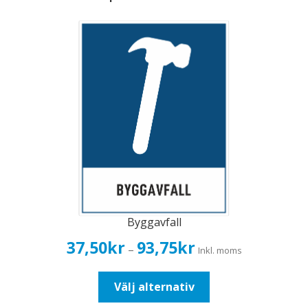
Byggavfall
Prisintervall:
37,50
kr
93,75
kr
–
Inkl. moms
37,50kr30,00kr
till
Den
Välj alternativ
93,75kr75,00kr
här