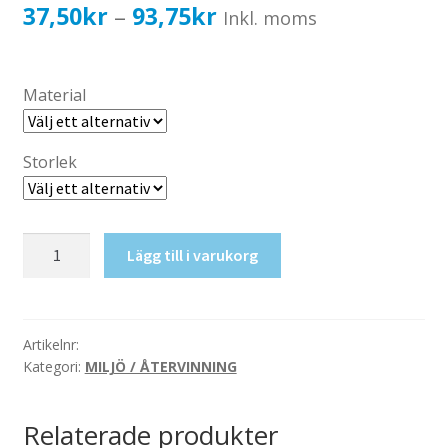
Katalog standardskyltar
Prisintervall:
37,50
kr
93,75
kr
–
Inkl. moms
Köpvillkor Webbshop
37,50kr30,00kr
Sekretess/cookiespolicy; GDPR
till
Material
Kontakt
93,75kr75,00kr
Webbshop
Storlek
Lösningsmedel
Lägg till i varukorg
mängd
Artikelnr:
Kategori:
MILJÖ / ÅTERVINNING
Relaterade produkter