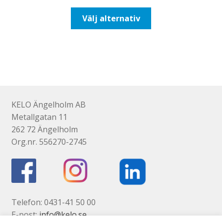
till
Den
Välj alternativ
93,75kr75,00kr
här
produkten
har
flera
varianter.
De
olika
KELO Ängelholm AB
alternativen
Metallgatan 11
kan
262 72 Ängelholm
väljas
Org.nr. 556270-2745
på
produktsidan
Telefon: 0431-41 50 00
E-post:
info@kelo.se