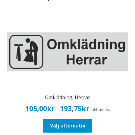
Omklädning, Herrar
Prisintervall:
105,00
kr
193,75
kr
–
Inkl. moms
105,00kr84,00kr
till
Den
Välj alternativ
193,75kr155,00kr
här