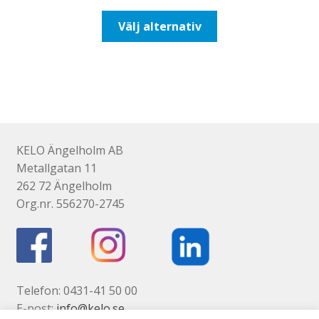
till
Den
Välj alternativ
193,75kr155,00kr
här
produkten
har
flera
varianter.
De
olika
KELO Ängelholm AB
alternativen
Metallgatan 11
kan
262 72 Ängelholm
väljas
Org.nr. 556270-2745
på
produktsidan
Telefon: 0431-41 50 00
E-post:
info@kelo.se