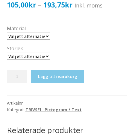
Katalog standardskyltar
Prisintervall:
105,00
kr
193,75
kr
–
Inkl. moms
Köpvillkor Webbshop
105,00kr84,00kr
Sekretess/cookiespolicy; GDPR
till
Material
Kontakt
193,75kr155,00kr
Webbshop
Storlek
Matsal
Lägg till i varukorg
mängd
Artikelnr:
Kategori:
TRIVSEL. Pictogram / Text
Relaterade produkter