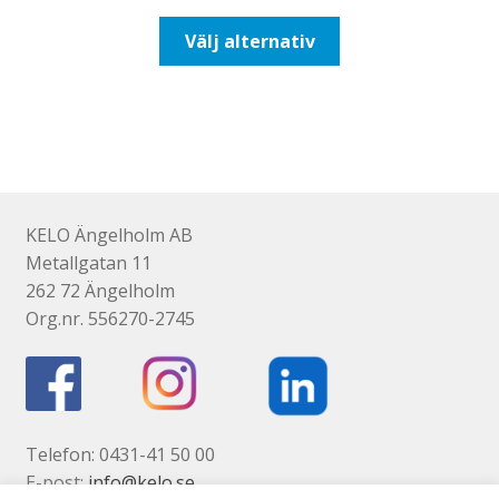
till
Den
Välj alternativ
93,75kr75,00kr
här
produkten
har
flera
varianter.
De
olika
KELO Ängelholm AB
alternativen
Metallgatan 11
kan
262 72 Ängelholm
väljas
Org.nr. 556270-2745
på
produktsidan
Telefon: 0431-41 50 00
E-post:
info@kelo.se