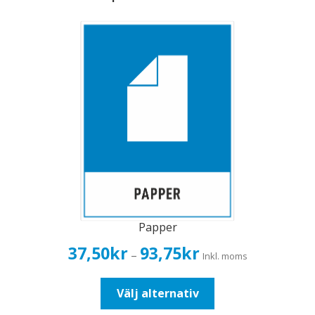
Papper
Prisintervall:
37,50
kr
93,75
kr
–
Inkl. moms
37,50kr30,00kr
till
Den
Välj alternativ
93,75kr75,00kr
här