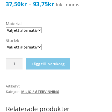
Katalog standardskyltar
Prisintervall:
37,50
kr
93,75
kr
–
Inkl. moms
Köpvillkor Webbshop
37,50kr30,00kr
Sekretess/cookiespolicy; GDPR
till
Material
Kontakt
93,75kr75,00kr
Webbshop
Storlek
Metallförpackningar
Lägg till i varukorg
mängd
Artikelnr:
Kategori:
MILJÖ / ÅTERVINNING
Relaterade produkter