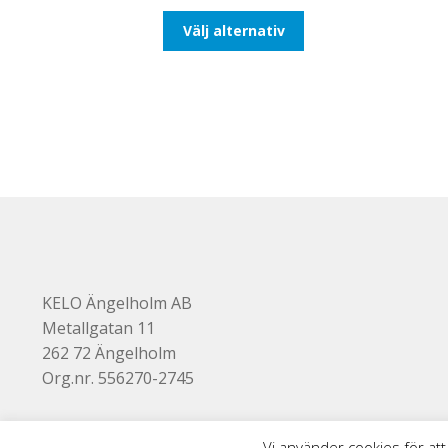
till
Den
Välj alternativ
116,25kr93,00kr
här
produkten
har
flera
varianter.
De
olika
alternativen
kan
väljas
på
produktsidan
KELO Ängelholm AB
Metallgatan 11
262 72 Ängelholm
Org.nr. 556270-2745
Vi använder cookies för att