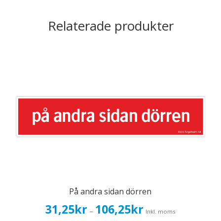
Relaterade produkter
På andra sidan dörren
Prisintervall:
31,25
kr
106,25
kr
–
Inkl. moms
31,25kr25,00kr