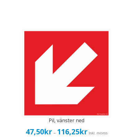
Pil, vänster ned
Prisintervall:
47,50
kr
116,25
kr
–
Inkl. moms
47,50kr38,00kr