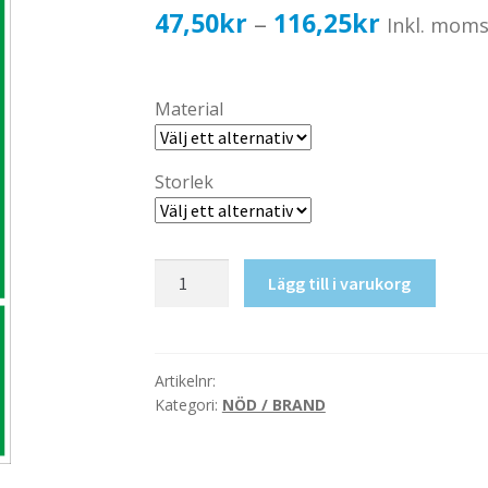
Prisinterv
47,50
kr
116,25
kr
–
Inkl. mom
47,50kr3
till
Material
116,25kr
Storlek
Nöddusch
Lägg till i varukorg
mängd
Artikelnr:
Kategori:
NÖD / BRAND