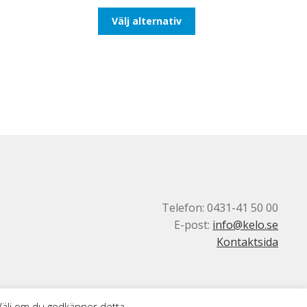
till
Den
Välj alternativ
116,25kr93,00kr
här
produkten
har
flera
varianter.
De
olika
alternativen
kan
väljas
på
produktsidan
Telefon: 0431-41 50 00
E-post:
info@kelo.se
Kontaktsida
 Välj om du godkänner detta.