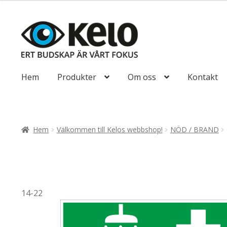
till
116,25kr93,00
Hoppa
Hoppa
till
till
navigering
innehåll
Hem
Produkter
Om oss
Kontakt
Hem
Välkommen till Kelos webbshop!
NÖD / BRAND
14-22