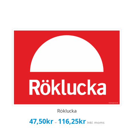
Röklucka
Prisintervall:
47,50
kr
116,25
kr
–
Inkl. moms
47,50kr38,00kr