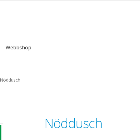
kr
Webbshop
Nöddusch
Nöddusch