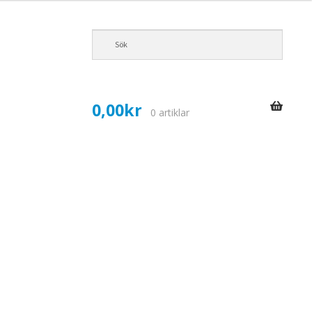
0,00
kr
0 artiklar