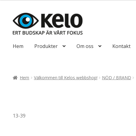
till
116,25kr93,00
Hoppa
Hoppa
till
till
navigering
innehåll
Hem
Produkter
Om oss
Kontakt
Hem
Välkommen till Kelos webbshop!
NÖD / BRAND
13-39