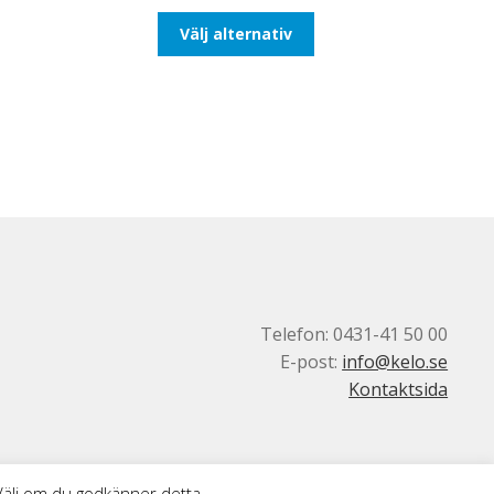
till
Den
Välj alternativ
116,25kr93,00kr
här
produkten
har
flera
varianter.
De
olika
alternativen
kan
väljas
på
produktsidan
Telefon: 0431-41 50 00
E-post:
info@kelo.se
Kontaktsida
 Välj om du godkänner detta.