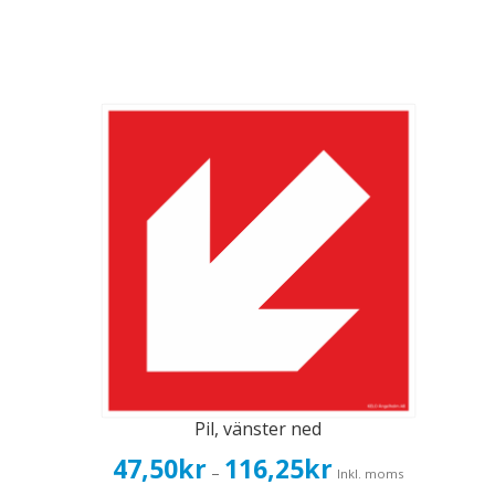
Pil, vänster ned
Prisintervall:
47,50
kr
116,25
kr
–
Inkl. moms
47,50kr38,00kr