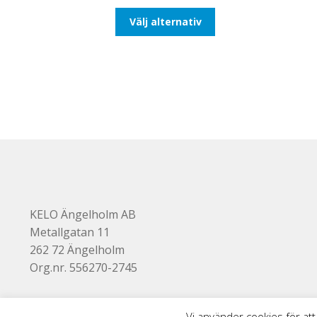
till
Den
Välj alternativ
116,25kr93,00kr
här
produkten
har
flera
varianter.
De
olika
alternativen
kan
väljas
på
produktsidan
KELO Ängelholm AB
Metallgatan 11
262 72 Ängelholm
Org.nr. 556270-2745
Vi använder cookies för att