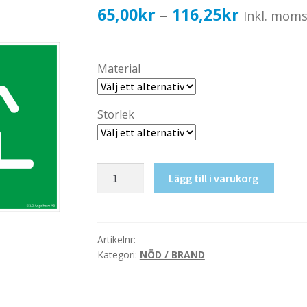
Prisinterv
65,00
kr
116,25
kr
–
Inkl. mom
65,00kr5
till
Material
116,25kr
Storlek
Nödutgång
Lägg till i varukorg
mängd
Artikelnr:
Kategori:
NÖD / BRAND