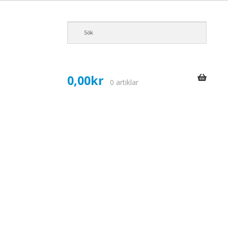
0,00
kr
0 artiklar