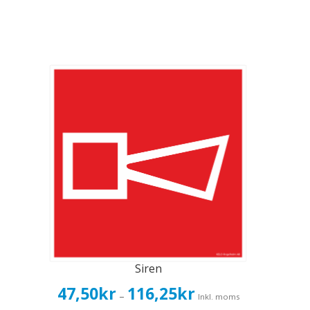
Siren
Prisintervall:
47,50
kr
116,25
kr
–
Inkl. moms
47,50kr38,00kr