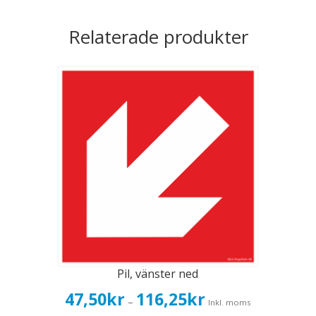
Relaterade produkter
Pil, vänster ned
Prisintervall:
47,50
kr
116,25
kr
–
Inkl. moms
47,50kr38,00kr