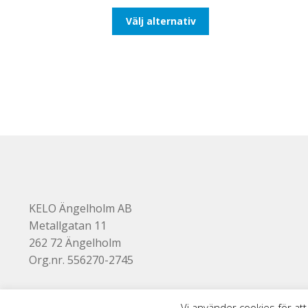
till
Den
Välj alternativ
116,25kr93,00kr
här
produkten
har
flera
varianter.
De
olika
alternativen
kan
väljas
på
produktsidan
KELO Ängelholm AB
Metallgatan 11
262 72 Ängelholm
Org.nr. 556270-2745
Vi använder cookies för att