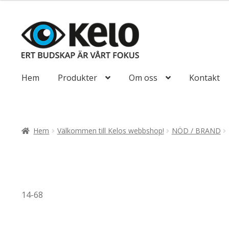
till
116,25kr93,00
Hoppa
Hoppa
till
till
navigering
innehåll
Hem
Produkter
Om oss
Kontakt
Hem
Välkommen till Kelos webbshop!
NÖD / BRAND
14-68