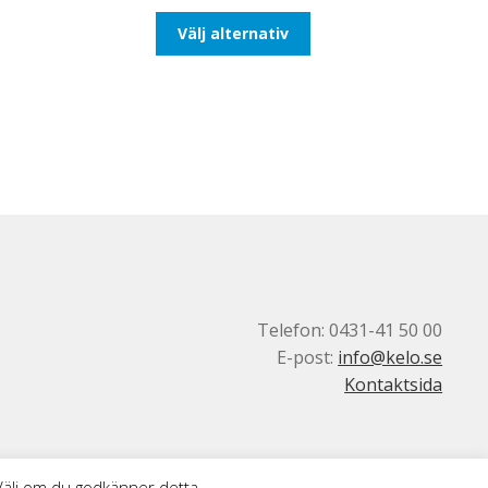
till
Den
Välj alternativ
116,25kr93,00kr
här
produkten
har
flera
varianter.
De
olika
alternativen
kan
väljas
på
produktsidan
Telefon: 0431-41 50 00
E-post:
info@kelo.se
Kontaktsida
 Välj om du godkänner detta.