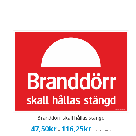
Branddörr skall hållas stängd
Prisintervall:
47,50
kr
116,25
kr
–
Inkl. moms
47,50kr38,00kr