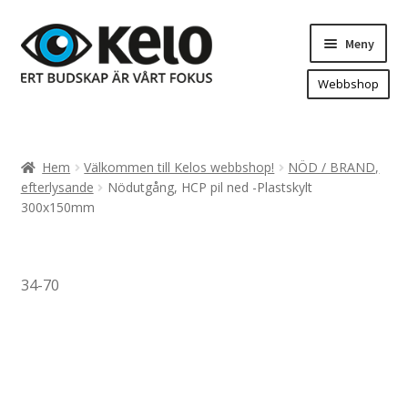
Hoppa
Hoppa
Meny
till
till
navigering
innehåll
Webbshop
Hem
Produkter
Expand
Hem
Välkommen till Kelos webbshop!
NÖD / BRAND,
underm
Arenareklam
efterlysande
Nödutgång, HCP pil ned -Plastskylt
300x150mm
Bygg/hänvisning och områdeskartor
Dekaler och magnetskyltar
Fasadskyltar
34-70
Flaggor, Roll-ups mm.
Fordonsdekor
Frigolit och akrylskyltar
Fönsterdekor, dekor, sol-säkerhetsfilm