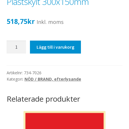
Plastskylt 300x150mm
Katalog standardskyltar
Köpvillkor Webbshop
518,75
kr
Sekretess/cookiespolicy; GDPR
Inkl. moms
Kontakt
Webbshop
Nödutgång,
Lägg till i varukorg
HCP
pil
ned
-
Artikelnr:
734-7026
Kategori:
NÖD / BRAND, efterlysande
Plastskylt
300x150mm
mängd
Relaterade produkter