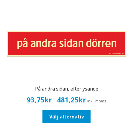
varianter.
De
olika
alternativen
kan
väljas
på
produktsidan
På andra sidan, efterlysande
Prisintervall:
93,75
kr
481,25
kr
–
Inkl. moms
93,75kr75,00kr
till
Den
Välj alternativ
481,25kr385,00kr
här
produkten