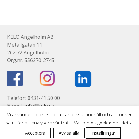
har
flera
varianter.
De
olika
KELO Ängelholm AB
alternativen
Metallgatan 11
kan
262 72 Ängelholm
väljas
Org.nr. 556270-2745
på
produktsidan
Telefon: 0431-41 50 00
E-post:
info@kelo.se
Kontaktsida
Vi använder cookies för att anpassa innehåll och annonser
samt för att analysera vår trafik. Välj om du godkänner detta.
0
Acceptera
Avvisa alla
Inställningar