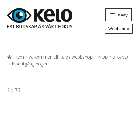
Hoppa
Hoppa
Meny
till
till
navigering
innehåll
Webbshop
Hem
Produkter
Expand
Hem
Välkommen till Kelos webbshop!
NÖD / BRAND
underm
Arenareklam
Nödutgång höger
Bygg/hänvisning och områdeskartor
Dekaler och magnetskyltar
14-76
Fasadskyltar
Flaggor, Roll-ups mm.
Fordonsdekor
Frigolit och akrylskyltar
Fönsterdekor, dekor, sol-säkerhetsfilm