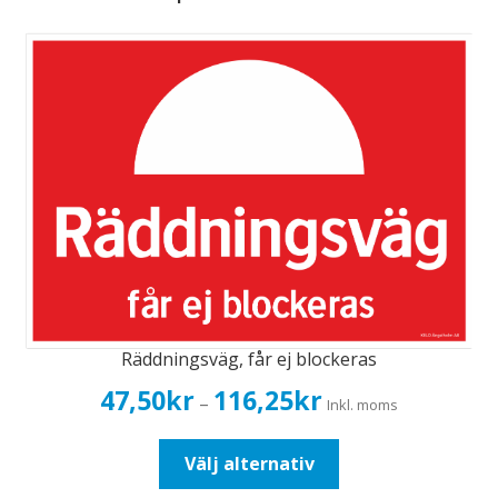
Räddningsväg, får ej blockeras
Prisintervall:
47,50
kr
116,25
kr
–
Inkl. moms
47,50kr38,00kr
till
Den
Välj alternativ
116,25kr93,00kr
här