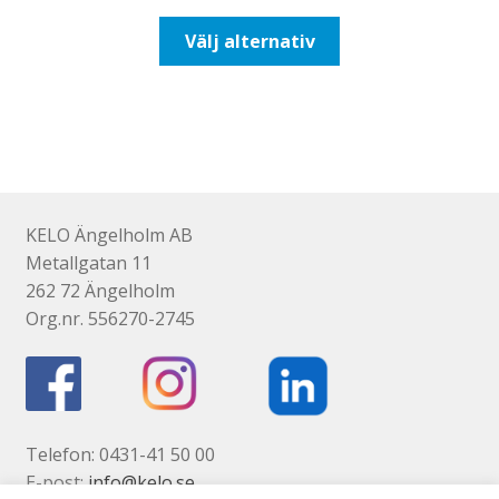
till
Den
Välj alternativ
116,25kr93,00kr
här
produkten
har
flera
varianter.
De
olika
KELO Ängelholm AB
alternativen
Metallgatan 11
kan
262 72 Ängelholm
väljas
Org.nr. 556270-2745
på
produktsidan
Telefon: 0431-41 50 00
E-post:
info@kelo.se