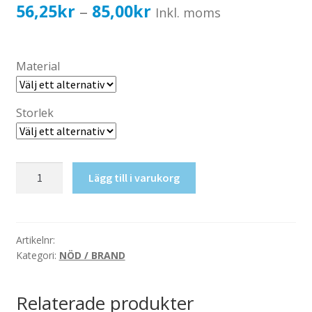
Katalog standardskyltar
Prisintervall:
56,25
kr
85,00
kr
–
Inkl. moms
Köpvillkor Webbshop
56,25kr45,00kr
Sekretess/cookiespolicy; GDPR
till
Material
Kontakt
85,00kr68,00kr
Webbshop
Storlek
Nödutgång
Lägg till i varukorg
höger
mängd
Artikelnr:
Kategori:
NÖD / BRAND
Relaterade produkter