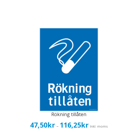
Rökning tillåten
Prisintervall:
47,50
kr
116,25
kr
–
Inkl. moms
47,50kr38,00kr