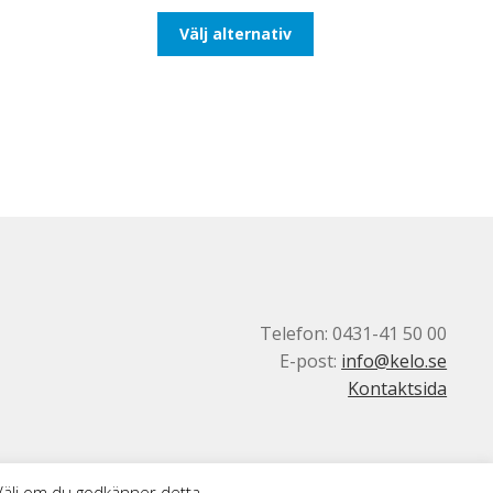
till
Den
Välj alternativ
116,25kr93,00kr
här
produkten
har
flera
varianter.
De
olika
alternativen
kan
väljas
på
produktsidan
Telefon: 0431-41 50 00
E-post:
info@kelo.se
Kontaktsida
 Välj om du godkänner detta.