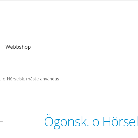
kr
Webbshop
. o Hörselsk. måste användas
Ögonsk. o Hörse