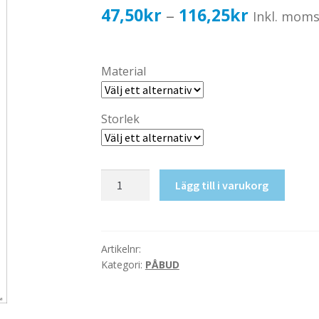
Prisinterv
47,50
kr
116,25
kr
–
Inkl. mom
47,50kr3
till
Material
116,25kr
Storlek
Ögonsk.
Lägg till i varukorg
o
Hörselsk.
måste
användas
Artikelnr:
Kategori:
PÅBUD
mängd