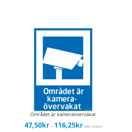
Området är kameraövervakat
Prisintervall:
47,50
kr
116,25
kr
–
Inkl. moms
47,50kr38,00kr