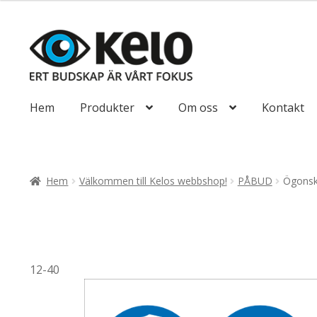
till
116,25kr93,00
Hoppa
Hoppa
till
till
navigering
innehåll
Hem
Produkter
Om oss
Kontakt
Hem
Välkommen till Kelos webbshop!
PÅBUD
Ögonsk
12-40