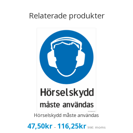
Relaterade produkter
Hörselskydd måste användas
Prisintervall:
47,50
kr
116,25
kr
–
Inkl. moms
47,50kr38,00kr