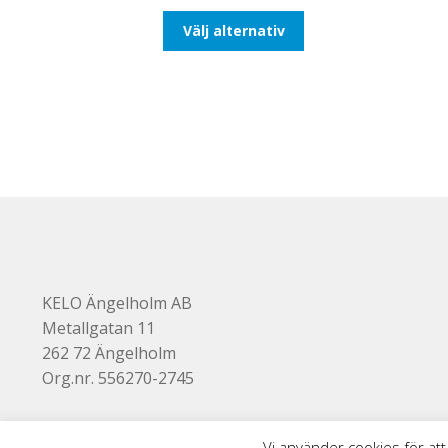
till
Den
Välj alternativ
116,25kr93,00kr
här
produkten
har
flera
varianter.
De
olika
alternativen
kan
väljas
på
produktsidan
KELO Ängelholm AB
Metallgatan 11
262 72 Ängelholm
Org.nr. 556270-2745
Vi använder cookies för att