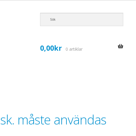
0,00
kr
0 artiklar
lsk. måste användas