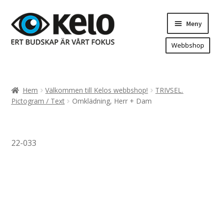
Hoppa
Hoppa
Meny
till
till
navigering
innehåll
Webbshop
Hem
Produkter
Expand
Hem
Välkommen till Kelos webbshop!
TRIVSEL.
underm
Arenareklam
Pictogram / Text
Omklädning, Herr + Dam
Bygg/hänvisning och områdeskartor
Dekaler och magnetskyltar
22-033
Fasadskyltar
Flaggor, Roll-ups mm.
Fordonsdekor
Frigolit och akrylskyltar
Fönsterdekor, dekor, sol-säkerhetsfilm