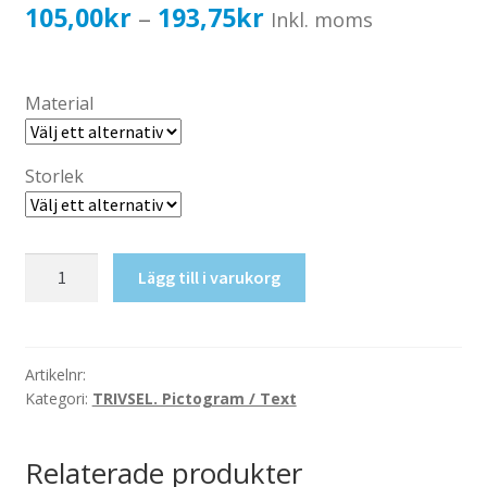
Katalog standardskyltar
Prisintervall:
105,00
kr
193,75
kr
–
Inkl. moms
Köpvillkor Webbshop
105,00kr84,00kr
Sekretess/cookiespolicy; GDPR
till
Material
Kontakt
193,75kr155,00kr
Webbshop
Storlek
Omklädning,
Lägg till i varukorg
Herr
+
Dam
mängd
Artikelnr:
Kategori:
TRIVSEL. Pictogram / Text
Relaterade produkter