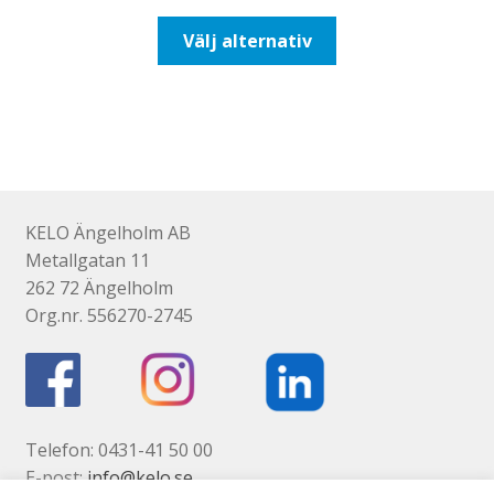
till
Den
Välj alternativ
193,75kr155,00kr
här
produkten
har
flera
varianter.
De
olika
KELO Ängelholm AB
alternativen
Metallgatan 11
kan
262 72 Ängelholm
väljas
Org.nr. 556270-2745
på
produktsidan
Telefon: 0431-41 50 00
E-post:
info@kelo.se