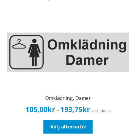
Omklädning, Damer
Prisintervall:
105,00
kr
193,75
kr
–
Inkl. moms
105,00kr84,00kr
till
Den
Välj alternativ
193,75kr155,00kr
här