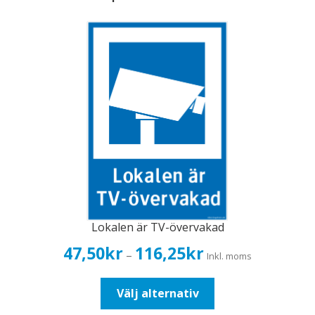
Lokalen är TV-övervakad
Prisintervall:
47,50
kr
116,25
kr
–
Inkl. moms
47,50kr38,00kr
till
Den
Välj alternativ
116,25kr93,00kr
här