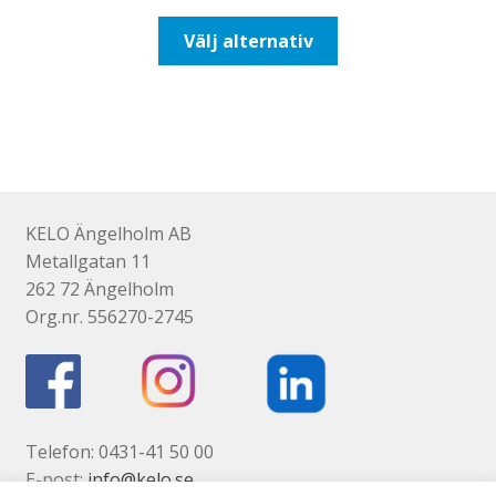
till
Den
Välj alternativ
116,25kr93,00kr
här
produkten
har
flera
varianter.
De
olika
KELO Ängelholm AB
alternativen
Metallgatan 11
kan
262 72 Ängelholm
väljas
Org.nr. 556270-2745
på
produktsidan
Telefon: 0431-41 50 00
E-post:
info@kelo.se