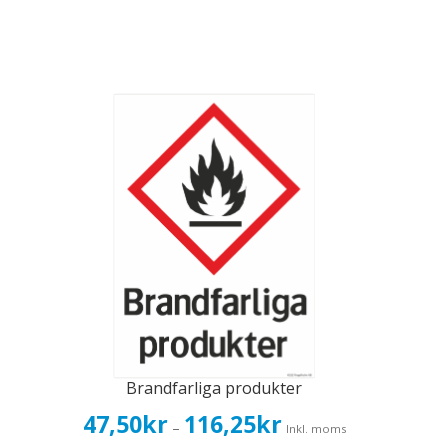
Brandfarliga produkter
Prisintervall:
47,50
kr
116,25
kr
–
Inkl. moms
47,50kr38,00kr