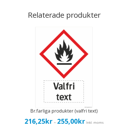
Relaterade produkter
Br.farliga produkter (valfri text)
Prisintervall:
216,25
kr
255,00
kr
–
Inkl. moms
216,25kr173,00kr