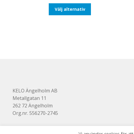
till
Den
Välj alternativ
116,25kr93,00kr
här
produkten
har
flera
varianter.
De
olika
alternativen
kan
väljas
på
produktsidan
KELO Ängelholm AB
Metallgatan 11
262 72 Ängelholm
Org.nr. 556270-2745
Vi använder cookies för att