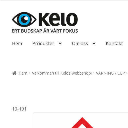
till
116,25kr93,00
Hoppa
Hoppa
till
till
navigering
innehåll
Hem
Produkter
Om oss
Kontakt
Hem
Välkommen till Kelos webbshop!
VARNING / CLP
10-191