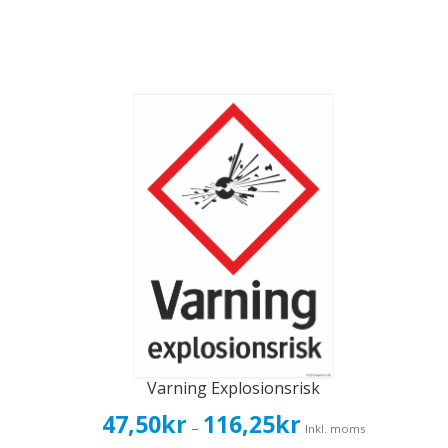
Varning Explosionsrisk
Prisintervall:
47,50
kr
116,25
kr
–
Inkl. moms
47,50kr38,00kr