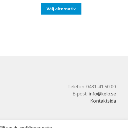
till
Den
Välj alternativ
116,25kr93,00kr
här
produkten
har
flera
varianter.
De
olika
alternativen
kan
väljas
på
produktsidan
Telefon: 0431-41 50 00
E-post:
info@kelo.se
Kontaktsida
 Välj om du godkänner detta.