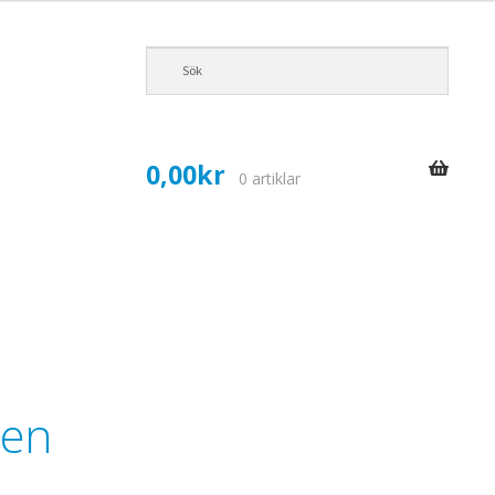
0,00
kr
0 artiklar
nen