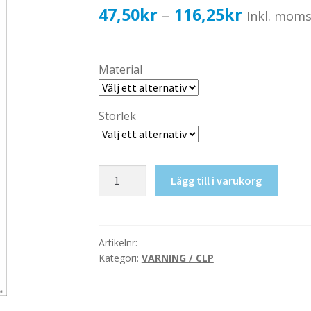
Prisinterv
47,50
kr
116,25
kr
–
Inkl. mom
47,50kr3
till
Material
116,25kr
Storlek
Oxiderande
Lägg till i varukorg
ämnen
mängd
Artikelnr:
Kategori:
VARNING / CLP