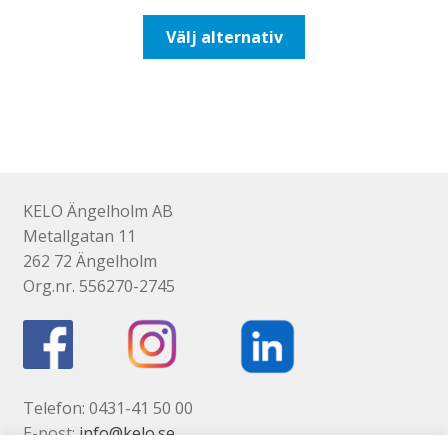
till
Den
Välj alternativ
93,75kr75,00kr
här
produkten
har
flera
varianter.
De
olika
KELO Ängelholm AB
alternativen
Metallgatan 11
kan
262 72 Ängelholm
väljas
Org.nr. 556270-2745
på
produktsidan
Telefon: 0431-41 50 00
E-post:
info@kelo.se