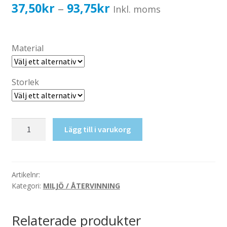
Katalog standardskyltar
Prisintervall:
37,50
kr
93,75
kr
–
Inkl. moms
Köpvillkor Webbshop
37,50kr30,00kr
Sekretess/cookiespolicy; GDPR
till
Material
Kontakt
93,75kr75,00kr
Webbshop
Storlek
Isolering
Lägg till i varukorg
mängd
Artikelnr:
Kategori:
MILJÖ / ÅTERVINNING
Relaterade produkter