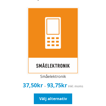
Småelektronik
Prisintervall:
37,50
kr
93,75
kr
–
Inkl. moms
37,50kr30,00kr
till
Den
Välj alternativ
93,75kr75,00kr
här