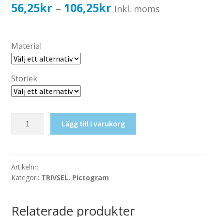
Katalog standardskyltar
Prisintervall:
56,25
kr
106,25
kr
–
Inkl. moms
Köpvillkor Webbshop
56,25kr45,00kr
Sekretess/cookiespolicy; GDPR
till
Material
Kontakt
106,25kr85,00kr
Webbshop
Storlek
Pil
Lägg till i varukorg
fram
vänster
mängd
Artikelnr:
Kategori:
TRIVSEL. Pictogram
Relaterade produkter