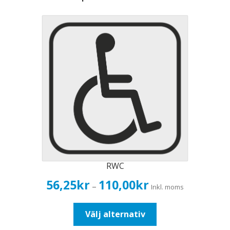
RWC
Prisintervall:
56,25
kr
110,00
kr
–
Inkl. moms
56,25kr45,00kr
till
Den
Välj alternativ
110,00kr88,00kr
här