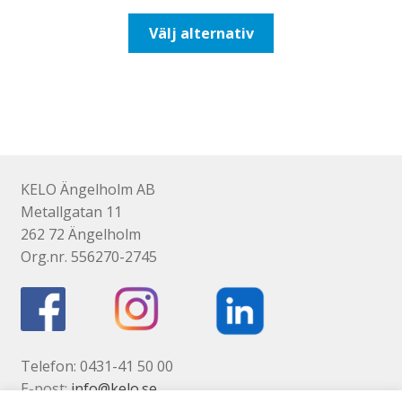
till
Den
Välj alternativ
110,00kr88,00kr
här
produkten
har
flera
varianter.
De
olika
KELO Ängelholm AB
alternativen
Metallgatan 11
kan
262 72 Ängelholm
väljas
Org.nr. 556270-2745
på
produktsidan
Telefon: 0431-41 50 00
E-post:
info@kelo.se