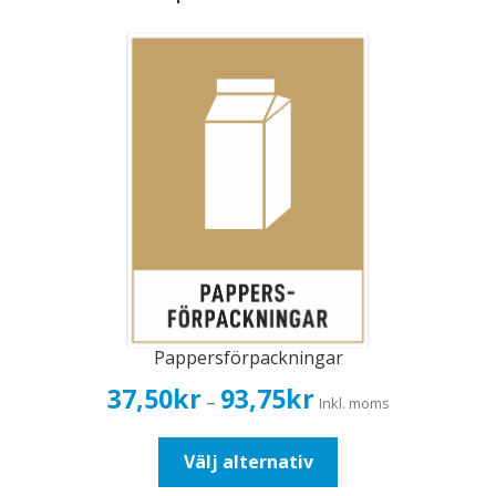
Pappersförpackningar
Prisintervall:
37,50
kr
93,75
kr
–
Inkl. moms
37,50kr30,00kr
till
Den
Välj alternativ
93,75kr75,00kr
här