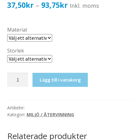
Katalog standardskyltar
Prisintervall:
37,50
kr
93,75
kr
–
Inkl. moms
Köpvillkor Webbshop
37,50kr30,00kr
Sekretess/cookiespolicy; GDPR
till
Material
Kontakt
93,75kr75,00kr
Webbshop
Storlek
Planglas
Lägg till i varukorg
mängd
Artikelnr:
Kategori:
MILJÖ / ÅTERVINNING
Relaterade produkter