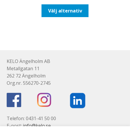
till
Den
Välj alternativ
93,75kr75,00kr
här
produkten
har
flera
varianter.
De
olika
KELO Ängelholm AB
alternativen
Metallgatan 11
kan
262 72 Ängelholm
väljas
Org.nr. 556270-2745
på
produktsidan
Telefon: 0431-41 50 00
E-post:
info@kelo.se