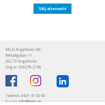
till
Den
Välj alternativ
193,75kr155,00kr
här
produkten
har
flera
varianter.
De
olika
KELO Ängelholm AB
alternativen
Metallgatan 11
kan
262 72 Ängelholm
väljas
Org.nr. 556270-2745
på
produktsidan
Telefon: 0431-41 50 00
E-post:
info@kelo.se