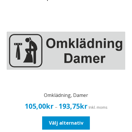
Omklädning, Damer
Prisintervall:
105,00
kr
193,75
kr
–
Inkl. moms
105,00kr84,00kr
till
Den
Välj alternativ
193,75kr155,00kr
här