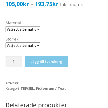
Katalog standardskyltar
Prisintervall:
105,00
kr
193,75
kr
–
Inkl. moms
Köpvillkor Webbshop
105,00kr84,00kr
Sekretess/cookiespolicy; GDPR
till
Material
Kontakt
193,75kr155,00kr
Webbshop
Storlek
Produkt
Lägg till i varukorg
mängd
Artikelnr:
Kategori:
TRIVSEL. Pictogram / Text
Relaterade produkter