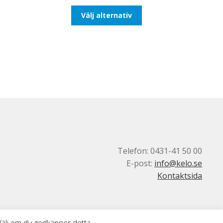
till
Den
Välj alternativ
116,25kr93,00kr
här
produkten
har
flera
varianter.
De
olika
alternativen
kan
väljas
på
produktsidan
Telefon: 0431-41 50 00
E-post:
info@kelo.se
Kontaktsida
 Välj om du godkänner detta.