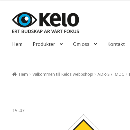
till
116,25kr93,00
Hoppa
Hoppa
till
till
navigering
innehåll
Hem
Produkter
Om oss
Kontakt
Hem
Välkommen till Kelos webbshop!
ADR-S / IMDG
15-47