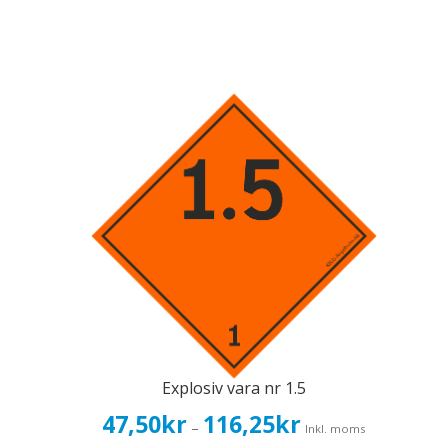
Explosiv vara nr 1.5
Prisintervall:
47,50
kr
116,25
kr
–
Inkl. moms
47,50kr38,00kr