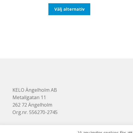
till
Den
Välj alternativ
116,25kr93,00kr
här
produkten
har
flera
varianter.
De
olika
alternativen
kan
väljas
på
produktsidan
KELO Ängelholm AB
Metallgatan 11
262 72 Ängelholm
Org.nr. 556270-2745
Vi använder cookies för att