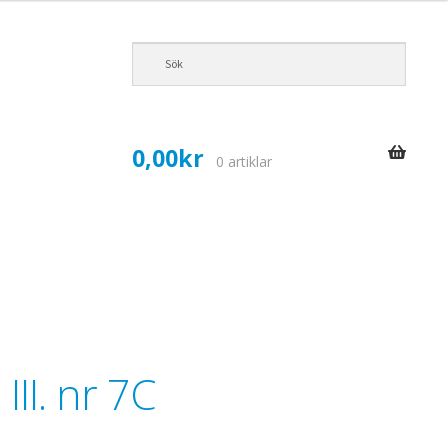
0,00
kr
0 artiklar
III. nr 7C