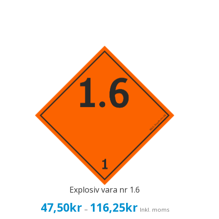
Explosiv vara nr 1.6
Prisintervall:
47,50
kr
116,25
kr
–
Inkl. moms
47,50kr38,00kr