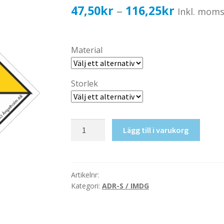
Prisinterv
47,50
kr
116,25
kr
–
Inkl. mom
47,50kr3
till
Material
116,25kr
Storlek
Radioaktivt
Lägg till i varukorg
ämne
III.
nr
7C
Artikelnr:
Kategori:
ADR-S / IMDG
mängd