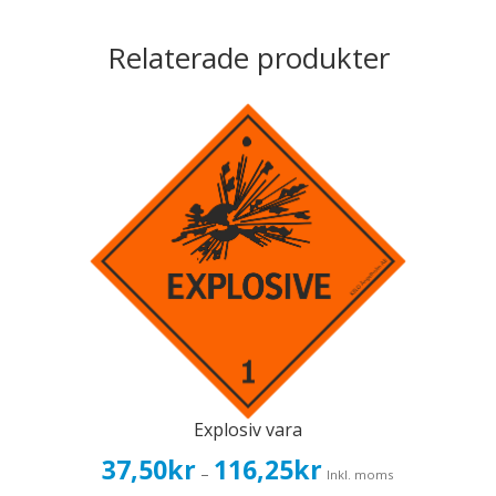
Relaterade produkter
Explosiv vara
Prisintervall:
37,50
kr
116,25
kr
–
Inkl. moms
37,50kr30,00kr