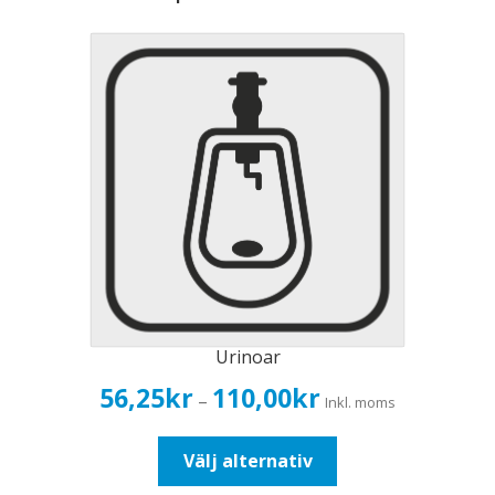
Urinoar
Prisintervall:
56,25
kr
110,00
kr
–
Inkl. moms
56,25kr45,00kr
till
Den
Välj alternativ
110,00kr88,00kr
här