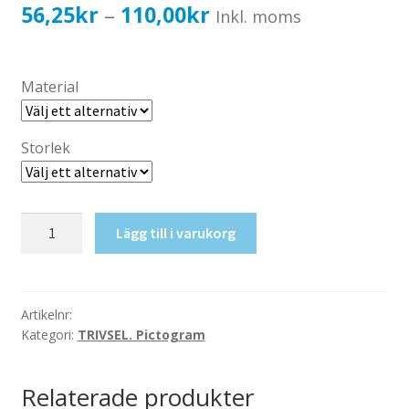
Katalog standardskyltar
Prisintervall:
56,25
kr
110,00
kr
–
Inkl. moms
Köpvillkor Webbshop
56,25kr45,00kr
Sekretess/cookiespolicy; GDPR
till
Material
Kontakt
110,00kr88,00kr
Webbshop
Storlek
Restaurang
Lägg till i varukorg
mängd
Artikelnr:
Kategori:
TRIVSEL. Pictogram
Relaterade produkter