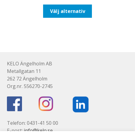
till
Den
Välj alternativ
110,00kr88,00kr
här
produkten
har
flera
varianter.
De
olika
KELO Ängelholm AB
alternativen
Metallgatan 11
kan
262 72 Ängelholm
väljas
Org.nr. 556270-2745
på
produktsidan
Telefon: 0431-41 50 00
E-post:
info@kelo.se