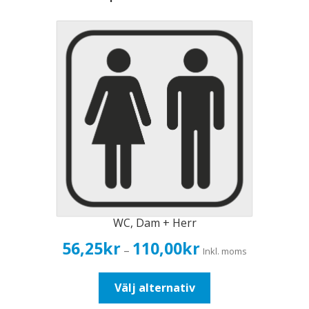
WC, Dam + Herr
Prisintervall:
56,25
kr
110,00
kr
–
Inkl. moms
56,25kr45,00kr
till
Den
Välj alternativ
110,00kr88,00kr
här