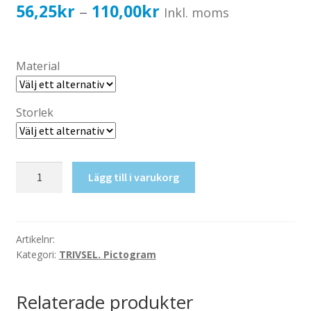
Katalog standardskyltar
Prisintervall:
56,25
kr
110,00
kr
–
Inkl. moms
Köpvillkor Webbshop
56,25kr45,00kr
Sekretess/cookiespolicy; GDPR
till
Material
Kontakt
110,00kr88,00kr
Webbshop
Storlek
Restaurang
Lägg till i varukorg
mängd
Artikelnr:
Kategori:
TRIVSEL. Pictogram
Relaterade produkter