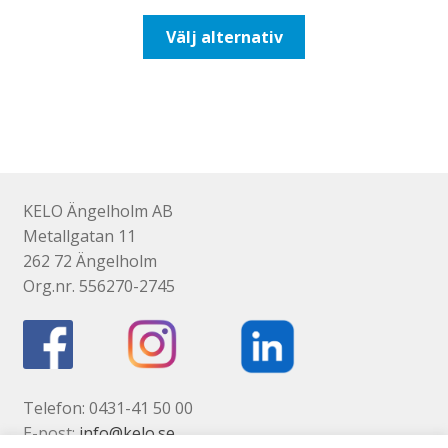
till
Den
Välj alternativ
131,25kr105,00kr
här
produkten
har
flera
varianter.
De
olika
KELO Ängelholm AB
alternativen
Metallgatan 11
kan
262 72 Ängelholm
väljas
Org.nr. 556270-2745
på
produktsidan
Telefon: 0431-41 50 00
E-post:
info@kelo.se