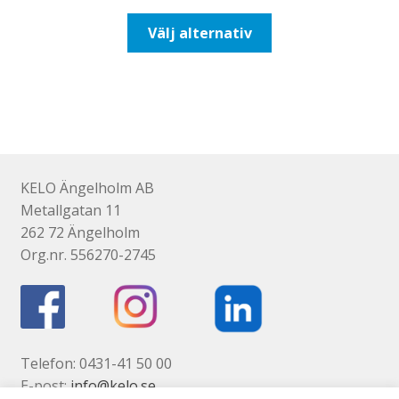
till
Den
Välj alternativ
116,25kr93,00kr
här
produkten
har
flera
varianter.
De
olika
KELO Ängelholm AB
alternativen
Metallgatan 11
kan
262 72 Ängelholm
väljas
Org.nr. 556270-2745
på
produktsidan
Telefon: 0431-41 50 00
E-post:
info@kelo.se