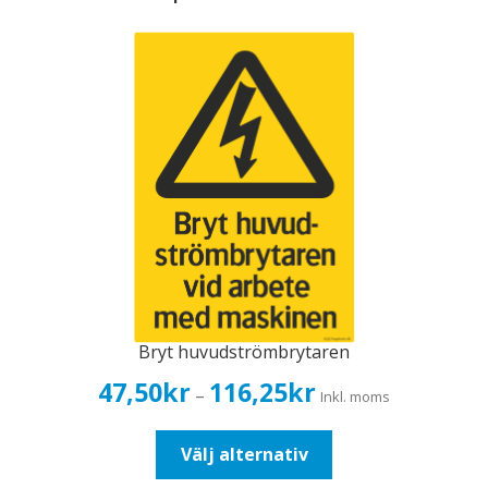
Bryt huvudströmbrytaren
Prisintervall:
47,50
kr
116,25
kr
–
Inkl. moms
47,50kr38,00kr
till
Den
Välj alternativ
116,25kr93,00kr
här