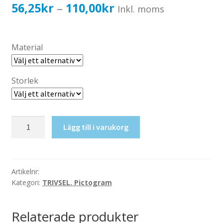
Katalog standardskyltar
Prisintervall:
56,25
kr
110,00
kr
–
Inkl. moms
Köpvillkor Webbshop
56,25kr45,00kr
Sekretess/cookiespolicy; GDPR
till
Material
Kontakt
110,00kr88,00kr
Webbshop
Storlek
Rökning
Lägg till i varukorg
tillåten
mängd
Artikelnr:
Kategori:
TRIVSEL. Pictogram
Relaterade produkter