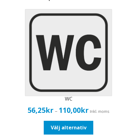
WC
Prisintervall:
56,25
kr
110,00
kr
–
Inkl. moms
56,25kr45,00kr
till
Den
Välj alternativ
110,00kr88,00kr
här