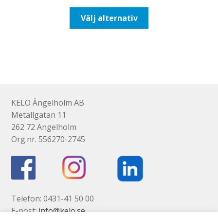
till
Den
Välj alternativ
110,00kr88,00kr
här
produkten
har
flera
varianter.
De
olika
KELO Ängelholm AB
alternativen
Metallgatan 11
kan
262 72 Ängelholm
väljas
Org.nr. 556270-2745
på
produktsidan
Telefon: 0431-41 50 00
E-post:
info@kelo.se