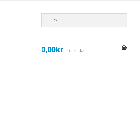
0,00
kr
0 artiklar