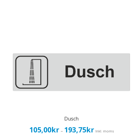
Dusch
Prisintervall:
105,00
kr
193,75
kr
–
Inkl. moms
105,00kr84,00kr