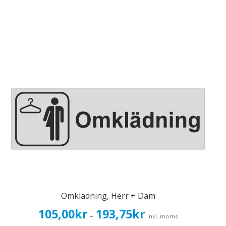
Omklädning, Herr + Dam
Prisintervall:
105,00
kr
193,75
kr
–
Inkl. moms
105,00kr84,00kr