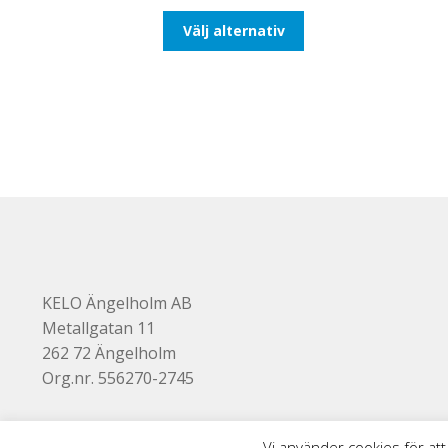
till
Den
Välj alternativ
193,75kr155,00kr
här
produkten
har
flera
varianter.
De
olika
alternativen
kan
väljas
på
produktsidan
KELO Ängelholm AB
Metallgatan 11
262 72 Ängelholm
Org.nr. 556270-2745
Vi använder cookies för att