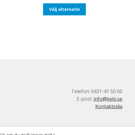
till
Den
Välj alternativ
193,75kr155,00kr
här
produkten
har
flera
varianter.
De
olika
alternativen
kan
väljas
på
produktsidan
Telefon: 0431-41 50 00
E-post:
info@kelo.se
Kontaktsida
 Välj om du godkänner detta.