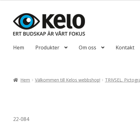
till
193,75kr155
Hoppa
Hoppa
till
till
navigering
innehåll
Hem
Produkter
Om oss
Kontakt
Hem
Välkommen till Kelos webbshop!
TRIVSEL. Pictogr
22-084