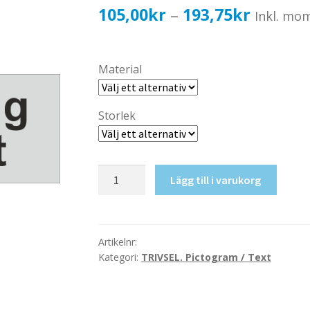
Prisinter
105,00
kr
193,75
kr
–
Inkl. mo
105,00k
till
Material
193,75k
Storlek
Rökning
Lägg till i varukorg
tillåtet
mängd
Artikelnr:
Kategori:
TRIVSEL. Pictogram / Text