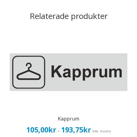
Relaterade produkter
Kapprum
Prisintervall:
105,00
kr
193,75
kr
–
Inkl. moms
105,00kr84,00kr