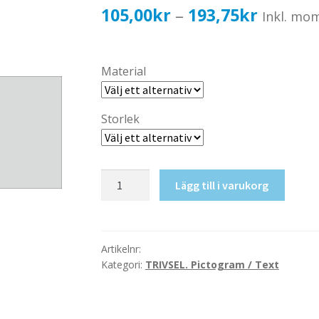
Prisinter
105,00
kr
193,75
kr
–
Inkl. mo
105,00k
till
Material
193,75k
Storlek
RWC/Skötrum
Lägg till i varukorg
mängd
Artikelnr:
Kategori:
TRIVSEL. Pictogram / Text