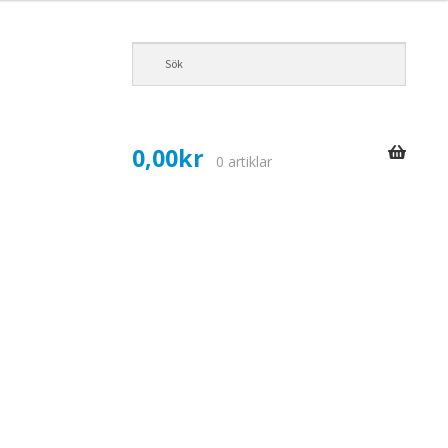
0,00
kr
0 artiklar