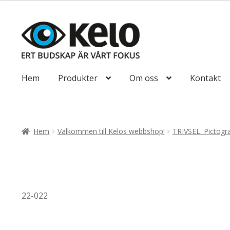
till
193,75kr155
Hoppa
Hoppa
till
till
navigering
innehåll
Hem
Produkter
Om oss
Kontakt
Hem
Välkommen till Kelos webbshop!
TRIVSEL. Pictogr
22-022