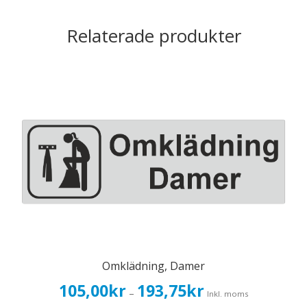
Relaterade produkter
Omklädning, Damer
Prisintervall:
105,00
kr
193,75
kr
–
Inkl. moms
105,00kr84,00kr