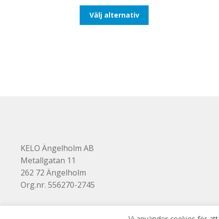
till
Den
Välj alternativ
193,75kr155,00kr
här
produkten
har
flera
varianter.
De
olika
alternativen
kan
väljas
på
produktsidan
KELO Ängelholm AB
Metallgatan 11
262 72 Ängelholm
Org.nr. 556270-2745
Vi använder cookies för att