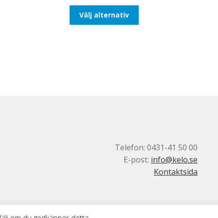
till
Den
Välj alternativ
193,75kr155,00kr
här
produkten
har
flera
varianter.
De
olika
alternativen
kan
väljas
på
produktsidan
Telefon: 0431-41 50 00
E-post:
info@kelo.se
Kontaktsida
 Välj om du godkänner detta.