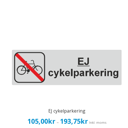
EJ cykelparkering
Prisintervall:
105,00
kr
193,75
kr
–
Inkl. moms
105,00kr84,00kr