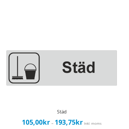
Städ
Prisintervall:
105,00
kr
193,75
kr
–
Inkl. moms
105,00kr84,00kr