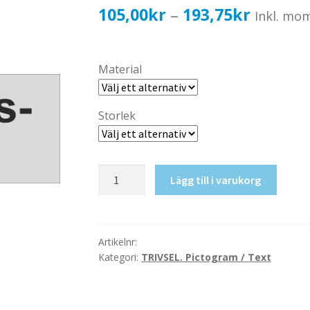
Prisinter
105,00
kr
193,75
kr
–
Inkl. mo
105,00k
till
Material
193,75k
Storlek
Samtalsrum
Lägg till i varukorg
mängd
Artikelnr:
Kategori:
TRIVSEL. Pictogram / Text