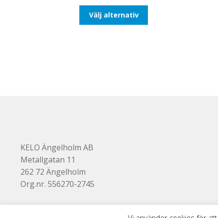
till
Den
Välj alternativ
193,75kr155,00kr
här
produkten
har
flera
varianter.
De
olika
alternativen
kan
väljas
på
produktsidan
KELO Ängelholm AB
Metallgatan 11
262 72 Ängelholm
Org.nr. 556270-2745
Vi använder cookies för att