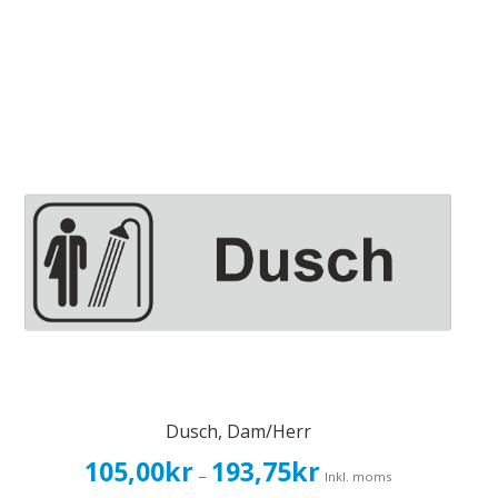
Dusch, Dam/Herr
Prisintervall:
105,00
kr
193,75
kr
–
Inkl. moms
105,00kr84,00kr