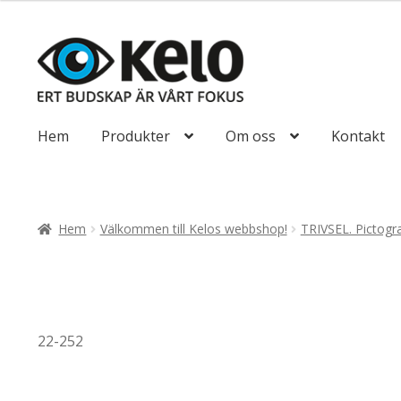
till
193,75kr155
Hoppa
Hoppa
till
till
navigering
innehåll
Hem
Produkter
Om oss
Kontakt
Hem
Välkommen till Kelos webbshop!
TRIVSEL. Pictogr
22-252