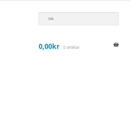
0,00
kr
0 artiklar