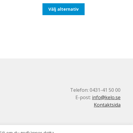
till
Den
Välj alternativ
193,75kr155,00kr
här
produkten
har
flera
varianter.
De
olika
alternativen
kan
väljas
på
produktsidan
Telefon: 0431-41 50 00
E-post:
info@kelo.se
Kontaktsida
 Välj om du godkänner detta.