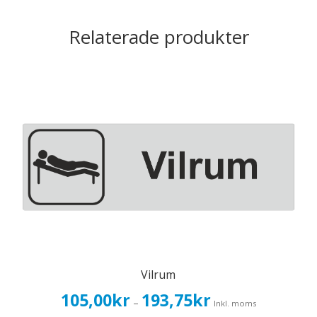
Relaterade produkter
Vilrum
Prisintervall:
105,00
kr
193,75
kr
–
Inkl. moms
105,00kr84,00kr