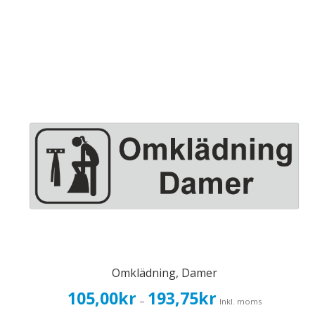
Omklädning, Damer
Prisintervall:
105,00
kr
193,75
kr
–
Inkl. moms
105,00kr84,00kr