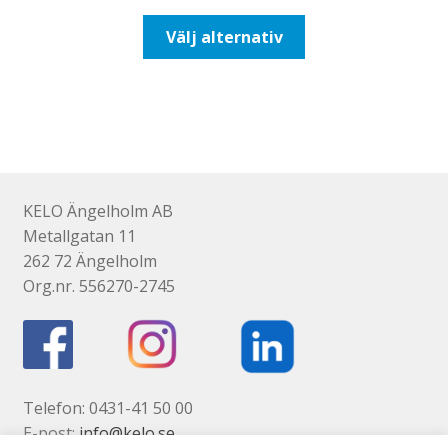
till
Den
Välj alternativ
110,00kr88,00kr
här
produkten
har
flera
varianter.
De
olika
KELO Ängelholm AB
alternativen
Metallgatan 11
kan
262 72 Ängelholm
väljas
Org.nr. 556270-2745
på
produktsidan
Telefon: 0431-41 50 00
E-post:
info@kelo.se