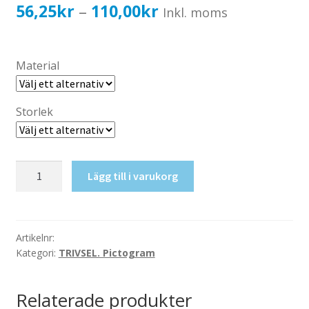
Katalog standardskyltar
Prisintervall:
56,25
kr
110,00
kr
–
Inkl. moms
Köpvillkor Webbshop
56,25kr45,00kr
Sekretess/cookiespolicy; GDPR
till
Material
Kontakt
110,00kr88,00kr
Webbshop
Storlek
Säng
Lägg till i varukorg
mängd
Artikelnr:
Kategori:
TRIVSEL. Pictogram
Relaterade produkter