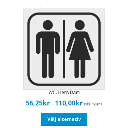
WC, Herr/Dam
Prisintervall:
56,25
kr
110,00
kr
–
Inkl. moms
56,25kr45,00kr
till
Den
Välj alternativ
110,00kr88,00kr
här