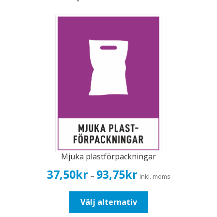
Mjuka plastförpackningar
Prisintervall:
37,50
kr
93,75
kr
–
Inkl. moms
37,50kr30,00kr
till
Den
Välj alternativ
93,75kr75,00kr
här