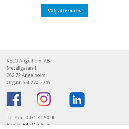
till
Den
Välj alternativ
93,75kr75,00kr
här
produkten
har
flera
varianter.
De
olika
KELO Ängelholm AB
alternativen
Metallgatan 11
kan
262 72 Ängelholm
väljas
Org.nr. 556270-2745
på
produktsidan
Telefon: 0431-41 50 00
E-post:
info@kelo.se