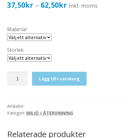
Katalog standardskyltar
Prisintervall:
37,50
kr
62,50
kr
–
Inkl. moms
Köpvillkor Webbshop
37,50kr30,00kr
Sekretess/cookiespolicy; GDPR
till
Material
Kontakt
62,50kr50,00kr
Webbshop
Storlek
Sekretesspapper
Lägg till i varukorg
mängd
Artikelnr:
Kategori:
MILJÖ / ÅTERVINNING
Relaterade produkter