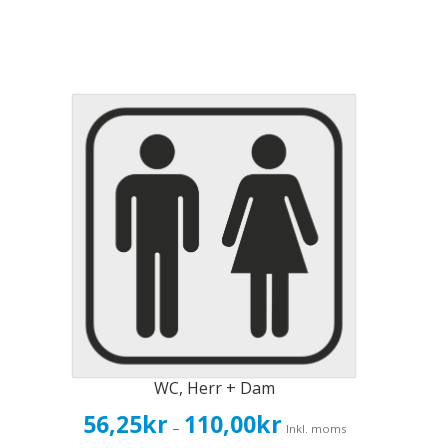
WC, Herr + Dam
Prisintervall:
56,25
kr
110,00
kr
–
Inkl. moms
56,25kr45,00kr