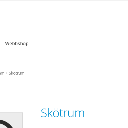
kr
Webbshop
ram
Skötrum
Skötrum