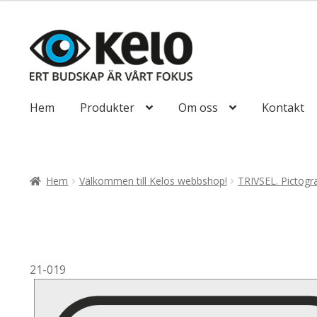
till
110,00kr88,00
Hoppa
Hoppa
till
till
navigering
innehåll
Hem
Produkter
Om oss
Kontakt
Hem
Välkommen till Kelos webbshop!
TRIVSEL. Pictog
21-019