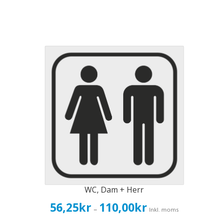
WC, Dam + Herr
Prisintervall:
56,25
kr
110,00
kr
–
Inkl. moms
56,25kr45,00kr