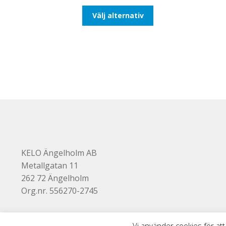
till
Den
Välj alternativ
110,00kr88,00kr
här
produkten
har
flera
varianter.
De
olika
alternativen
kan
väljas
på
produktsidan
KELO Ängelholm AB
Metallgatan 11
262 72 Ängelholm
Org.nr. 556270-2745
Vi använder cookies för att