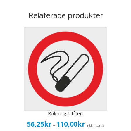
Relaterade produkter
Rökning tillåten
Prisintervall:
56,25
kr
110,00
kr
–
Inkl. moms
56,25kr45,00kr