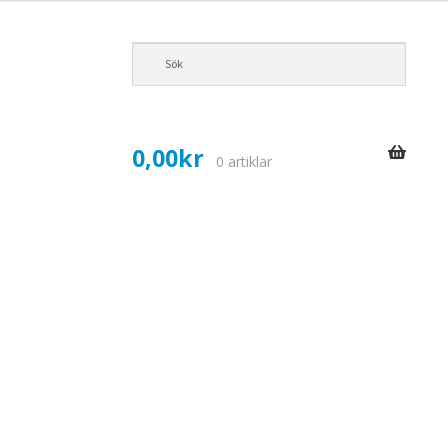
0,00
kr
0 artiklar