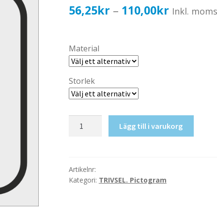
Prisinterv
56,25
kr
110,00
kr
–
Inkl. mom
56,25kr4
till
Material
110,00kr
Storlek
Skötrum
Lägg till i varukorg
mängd
Artikelnr:
Kategori:
TRIVSEL. Pictogram