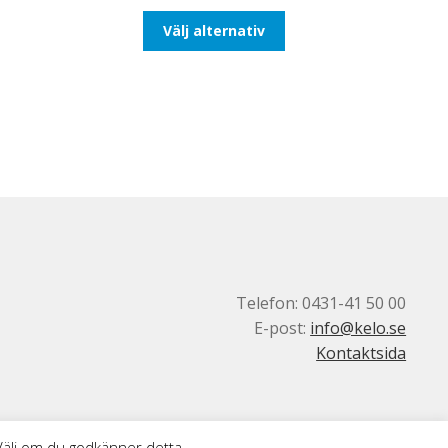
till
Den
Välj alternativ
110,00kr88,00kr
här
produkten
har
flera
varianter.
De
olika
alternativen
kan
väljas
på
produktsidan
Telefon: 0431-41 50 00
E-post:
info@kelo.se
Kontaktsida
 Välj om du godkänner detta.