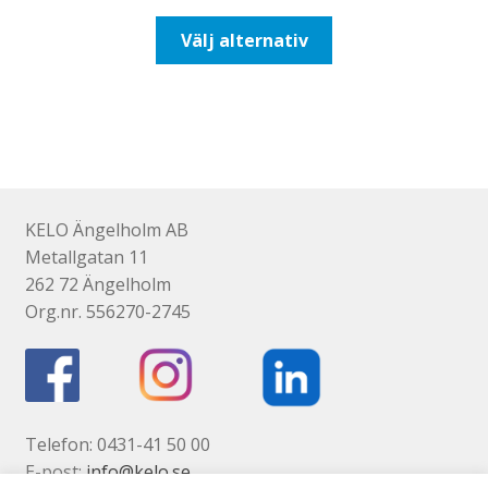
till
Den
Välj alternativ
193,75kr155,00kr
här
produkten
har
flera
varianter.
De
olika
KELO Ängelholm AB
alternativen
Metallgatan 11
kan
262 72 Ängelholm
väljas
Org.nr. 556270-2745
på
produktsidan
Telefon: 0431-41 50 00
E-post:
info@kelo.se