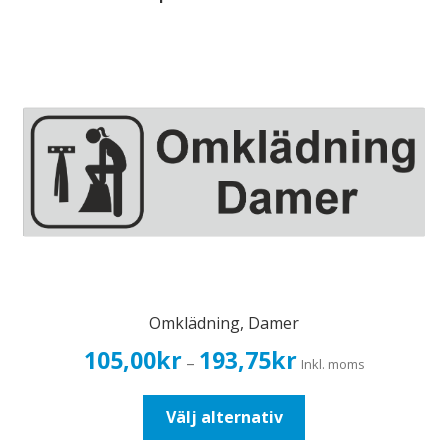
Omklädning, Damer
Prisintervall:
105,00
kr
193,75
kr
–
Inkl. moms
105,00kr84,00kr
till
Den
Välj alternativ
193,75kr155,00kr
här