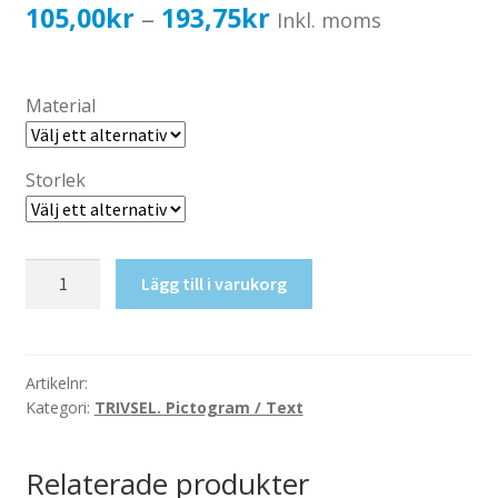
Katalog standardskyltar
Prisintervall:
105,00
kr
193,75
kr
–
Inkl. moms
Köpvillkor Webbshop
105,00kr84,00kr
Sekretess/cookiespolicy; GDPR
till
Material
Kontakt
193,75kr155,00kr
Webbshop
Storlek
Soprum
Lägg till i varukorg
mängd
Artikelnr:
Kategori:
TRIVSEL. Pictogram / Text
Relaterade produkter